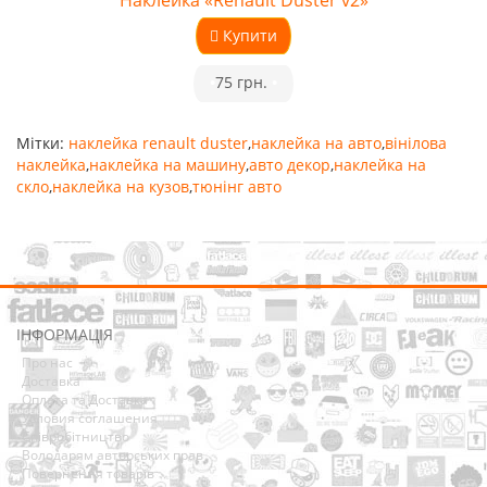
Наклейка «Renault Duster v2»
Купити
•
75 грн.
•
Мітки:
наклейка renault duster
,
наклейка на авто
,
вінілова
наклейка
,
наклейка на машину
,
авто декор
,
наклейка на
скло
,
наклейка на кузов
,
тюнінг авто
ІНФОРМАЦІЯ
Про нас
Доставка
Оплата та Доставка
Условия соглашения
Співробітництво
Володарям авторських прав
Повернення товарів