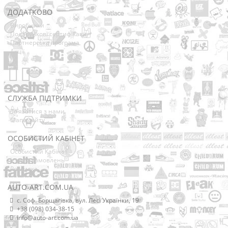
ДОДАТКОВО
Виробники
Подарункові сертифікати
Партнерська програма
Акції
СЛУЖБА ПІДТРИМКИ
Зв’язатися з нами
Мапа сайту
ОСОБИСТИЙ КАБІНЕТ
Особистий Кабінет
Історія замовлень
Розсилка
AUTO-ART.COM.UA
с. Соф. Борщагівка, вул. Лесі Українки, 19
+38 (098) 034-38-15
info@auto-art.com.ua