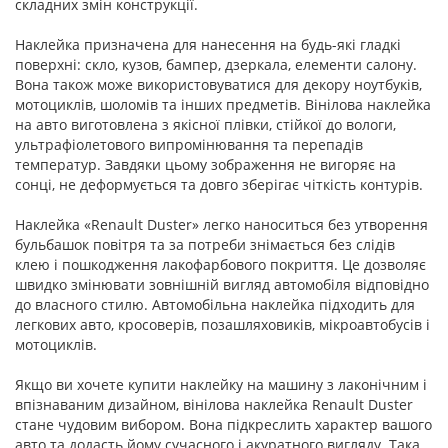
складних змін конструкції.
Наклейка призначена для нанесення на будь-які гладкі
поверхні: скло, кузов, бампер, дзеркала, елементи салону.
Вона також може використовуватися для декору ноутбуків,
мотоциклів, шоломів та інших предметів. Вінілова наклейка
на авто виготовлена з якісної плівки, стійкої до вологи,
ультрафіолетового випромінювання та перепадів
температур. Завдяки цьому зображення не вигоряє на
сонці, не деформується та довго зберігає чіткість контурів.
Наклейка «Renault Duster» легко наноситься без утворення
бульбашок повітря та за потреби знімається без слідів
клею і пошкодження лакофарбового покриття. Це дозволяє
швидко змінювати зовнішній вигляд автомобіля відповідно
до власного стилю. Автомобільна наклейка підходить для
легкових авто, кросоверів, позашляховиків, мікроавтобусів і
мотоциклів.
Якщо ви хочете купити наклейку на машину з лаконічним і
впізнаваним дизайном, вінілова наклейка Renault Duster
стане чудовим вибором. Вона підкреслить характер вашого
авто та додасть йому сучасного і акуратного вигляду. Така