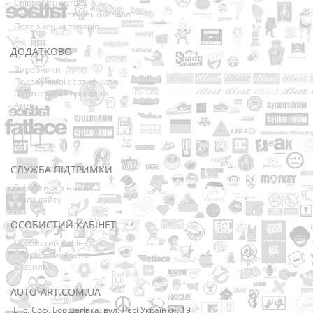
Співробітництво
Володарям авторських прав
Повернення товарів
ДОДАТКОВО
Виробники
Подарункові сертифікати
Партнерська програма
Акції
СЛУЖБА ПІДТРИМКИ
Зв’язатися з нами
Мапа сайту
ОСОБИСТИЙ КАБІНЕТ
Особистий Кабінет
Історія замовлень
Розсилка
AUTO-ART.COM.UA
с. Соф. Борщагівка, вул. Лесі Українки, 19