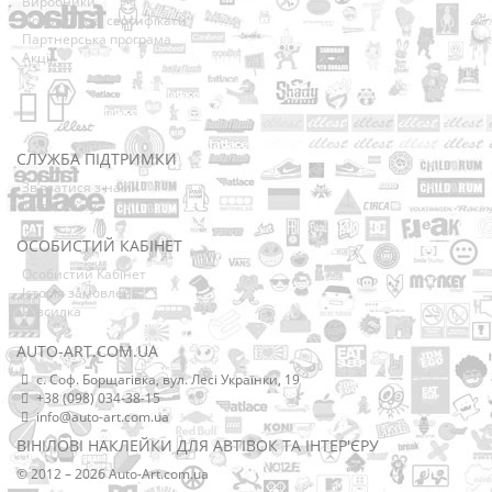
Виробники
Подарункові сертифікати
Партнерська програма
Акції
СЛУЖБА ПІДТРИМКИ
Зв’язатися з нами
Мапа сайту
ОСОБИСТИЙ КАБІНЕТ
Особистий Кабінет
Історія замовлень
Розсилка
AUTO-ART.COM.UA
с. Соф. Борщагівка, вул. Лесі Українки, 19
+38 (098) 034-38-15
info@auto-art.com.ua
ВІНІЛОВІ НАКЛЕЙКИ ДЛЯ АВТІВОК ТА ІНТЕР'ЄРУ
© 2012 – 2026 Auto-Art.com.ua