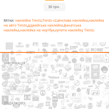
•
30 грн.
•
Мітки:
наклейка Tiesto
,
Tiesto v2
,
вінілова наклейка
,
наклейка
на авто Tiesto
,
діджейська наклейка
,
фанатська
наклейка
,
наклейка на ноутбук
,
купити наклейку Tiesto.
ІНФОРМАЦІЯ
Про нас
Доставка
Оплата та Доставка
Условия соглашения
Співробітництво
Володарям авторських прав
Повернення товарів
ДОДАТКОВО