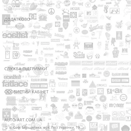
Володарям авторських прав
Повернення товарів
ДОДАТКОВО
Виробники
Подарункові сертифікати
Партнерська програма
Акції
СЛУЖБА ПІДТРИМКИ
Зв’язатися з нами
Мапа сайту
ОСОБИСТИЙ КАБІНЕТ
Особистий Кабінет
Історія замовлень
Розсилка
AUTO-ART.COM.UA
с. Соф. Борщагівка, вул. Лесі Українки, 19