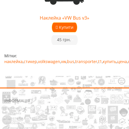
Наклейка «VW Bus v3»
Купити
•
45 грн.
•
Мітки:
наклейка
,
стикер
,
volkswagen
,
vw
,
bus
,
transporter
,
t1
,
купить
,
цена
,
ІНФОРМАЦІЯ
Про нас
Доставка
Оплата та Доставка
Условия соглашения
Співробітництво