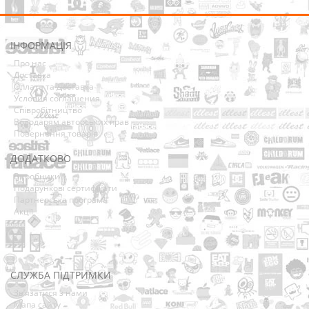
ІНФОРМАЦІЯ
Про нас
Доставка
Оплата та Доставка
Условия соглашения
Співробітництво
Володарям авторських прав
Повернення товарів
ДОДАТКОВО
Виробники
Подарункові сертифікати
Партнерська програма
Акції
СЛУЖБА ПІДТРИМКИ
Зв’язатися з нами
Мапа сайту