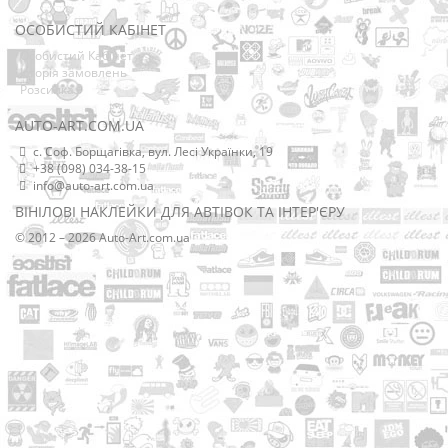
ОСОБИСТИЙ КАБІНЕТ
Особистий Кабінет
Історія замовлень
Розсилка
AUTO-ART.COM.UA
с. Соф. Борщагівка, вул. Лесі Українки, 19
+38 (098) 034-38-15
info@auto-art.com.ua
ВІНІЛОВІ НАКЛЕЙКИ ДЛЯ АВТІВОК ТА ІНТЕР'ЄРУ
© 2012 – 2026 Auto-Art.com.ua