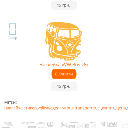
•
45 грн.
•
TOP
Товар
Наклейка «VW Bus v6»
Купити
•
45 грн.
•
Мітки:
наклейка
,
стикер
,
volkswagen
,
vw
,
bus
,
transporter
,
t1
,
купить
,
цена
,