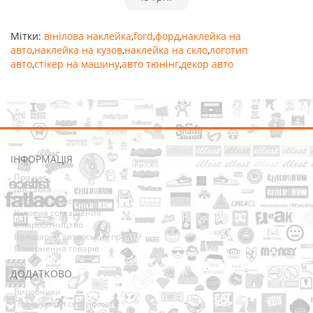
Мітки:
вінілова наклейка
,
ford
,
форд
,
наклейка на
авто
,
наклейка на кузов
,
наклейка на скло
,
логотип
авто
,
стікер на машину
,
авто тюнінг
,
декор авто
ІНФОРМАЦІЯ
Про нас
Доставка
Оплата та Доставка
Условия соглашения
Співробітництво
Володарям авторських прав
Повернення товарів
ДОДАТКОВО
Виробники
Подарункові сертифікати