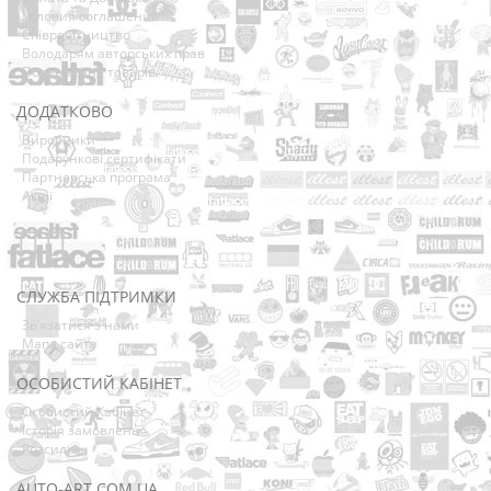
Условия соглашения
Співробітництво
Володарям авторських прав
Повернення товарів
ДОДАТКОВО
Виробники
Подарункові сертифікати
Партнерська програма
Акції
СЛУЖБА ПІДТРИМКИ
Зв’язатися з нами
Мапа сайту
ОСОБИСТИЙ КАБІНЕТ
Особистий Кабінет
Історія замовлень
Розсилка
AUTO-ART.COM.UA