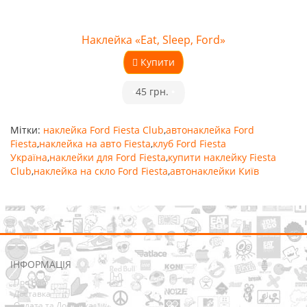
Наклейка «Eat, Sleep, Ford»
Купити
•
45 грн.
•
Мітки:
наклейка Ford Fiesta Club
,
автонаклейка Ford
Fiesta
,
наклейка на авто Fiesta
,
клуб Ford Fiesta
Україна
,
наклейки для Ford Fiesta
,
купити наклейку Fiesta
Club
,
наклейка на скло Ford Fiesta
,
автонаклейки Київ
ІНФОРМАЦІЯ
Про нас
Доставка
Оплата та Доставка