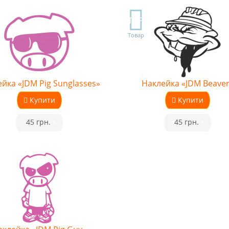
TOP
Товар
йка «JDM Pig Sunglasses»
Наклейка «JDM Beaver
Купити
Купити
•
45 грн.
•
•
45 грн.
•