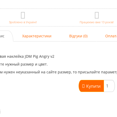
Зроблено в Україні!
Працюємо вже 13 років!
ис
Характеристики
Відгуки (0)
Оплат
ая наклейка JDM Pig Angry v2
те нужный размер и цвет.
м нужен неуказанный на сайте размер, то присылайте парамет
Купити
і