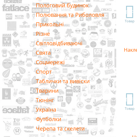
Пологовий будинок
TOP
Полювання та Риболовля
Товар
Прикольні
Різне
Світловідбиваючі
Накле
Свята
Соцмережі
Спорт
Таблички та вивіски
Тварини
TOP
Тюнінг
Україна
Товар
Футболки
Черепа та скелети