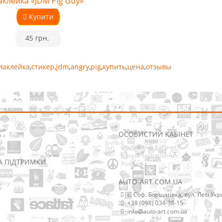
аклейка «JDM Pig Guy»
Купити
•
45 грн.
•
Наклейка
,
стикер
,
jdm
,
angry
,
pig
,
купить
,
цена
,
отзывы
ОСОБИСТИЙ КАБІНЕТ
Особистий Кабінет
Історія замовлень
А ПІДТРИМКИ
Розсилка
ися з нами
AUTO-ART.COM.UA
йту
с. Соф. Борщагівка, вул. Лесі Укр
+38 (098) 034-38-15
info@auto-art.com.ua