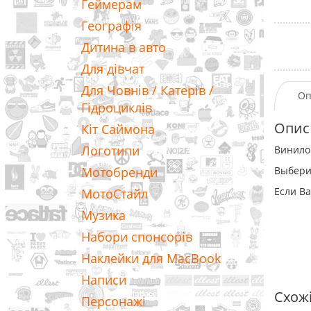
Геймерам
Географія
Дитина в авто
Для дівчат
Для Човнів / Катерів /
Оп
Гідроциклів
Опис
Кіт Саймона
Логотипи
Винилов
Мотобренди
Выбери
Если Ва
МотоСтайл
Музика
Набори спонсорів
Наклейки для MacBook
Написи
Схож
Персонажі