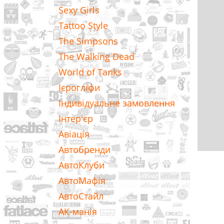
Sexy Girls
Tattoo Style
The Simpsons
The Walking Dead
World of Tanks
Ієрогліфи
Індивідуальне замовлення
Інтер'єр
Авіація
Автобренди
АвтоКлуби
АвтоМафія
АвтоСтайл
АК-манія