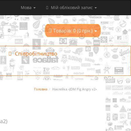
Мова
Мій обліковий запис
Товарів: 0 (0 грн.)
Співробітництво
Головна
Наклейка «JDM Pig Angry v2»
pa2)