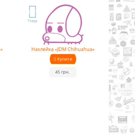
TOP
Товар
»
Наклейка «JDM Chihuahua»
Купити
•
45 грн.
•