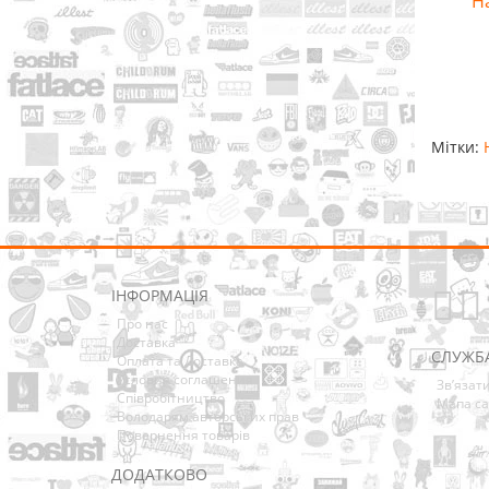
Н
Мітки:
ІНФОРМАЦІЯ
Про нас
Доставка
СЛУЖБ
Оплата та Доставка
Условия соглашения
Зв’язат
Співробітництво
Мапа са
Володарям авторських прав
Повернення товарів
ДОДАТКОВО