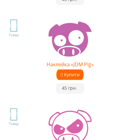
TOP
Товар
Наклейка «JDM Pig»
Купити
•
45 грн.
•
TOP
Товар