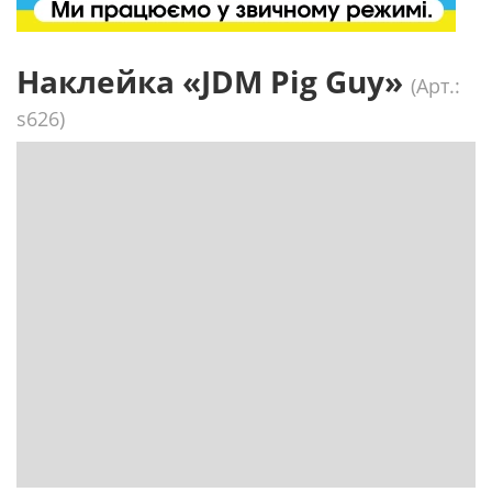
Наклейка «JDM Pig Guy»
(Арт.:
s626)