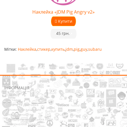
Наклейка «JDM Pig Angry v2»
Купити
•
45 грн.
•
Мітки:
Наклейка
,
стикер
,
купить
,
jdm
,
pig
,
guy
,
subaru
ІНФОРМАЦІЯ
Про нас
Доставка
Оплата та Доставка
Условия соглашения
Співробітництво
Володарям авторських прав
Повернення товарів