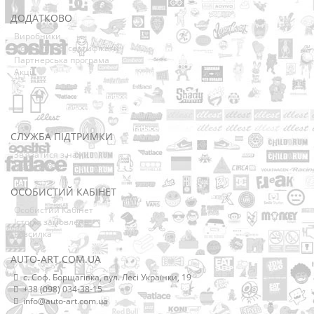
ДОДАТКОВО
Виробники
Подарункові сертифікати
Партнерська програма
Акції
СЛУЖБА ПІДТРИМКИ
Зв’язатися з нами
Мапа сайту
ОСОБИСТИЙ КАБІНЕТ
Особистий Кабінет
Історія замовлень
Розсилка
AUTO-ART.COM.UA
с. Соф. Борщагівка, вул. Лесі Українки, 19
+38 (098) 034-38-15
info@auto-art.com.ua