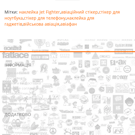
Мітки:
наклейка Jet Fighter
,
авіаційний стікер
,
стікер для
ноутбука
,
стікер для телефону
,
наклейка для
гаджетів
,
військова авіація
,
авіафан
ІНФОРМАЦІЯ
Про нас
Доставка
Оплата та Доставка
Условия соглашения
Співробітництво
Володарям авторських прав
Повернення товарів
ДОДАТКОВО
Виробники
Подарункові сертифікати
Партнерська програма