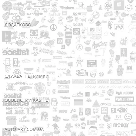
Співробітництво
Володарям авторських прав
Повернення товарів
ДОДАТКОВО
Виробники
Подарункові сертифікати
Партнерська програма
Акції
СЛУЖБА ПІДТРИМКИ
Зв’язатися з нами
Мапа сайту
ОСОБИСТИЙ КАБІНЕТ
Особистий Кабінет
Історія замовлень
Розсилка
AUTO-ART.COM.UA