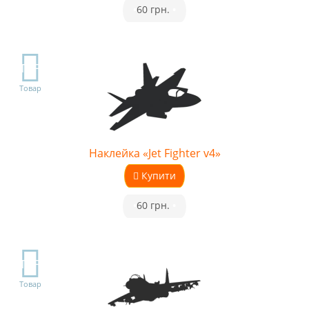
•
60 грн.
•
TOP
Товар
Наклейка «Jet Fighter v4»
Купити
•
60 грн.
•
TOP
Товар