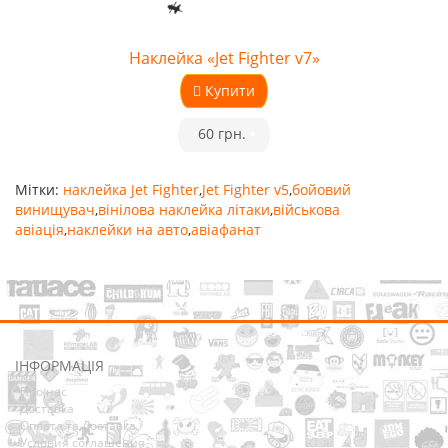
Наклейка «Jet Fighter v7»
Купити
•
60 грн.
•
Мітки:
наклейка Jet Fighter
,
Jet Fighter v5
,
бойовий
винищувач
,
вінілова наклейка літаки
,
військова
авіація
,
наклейки на авто
,
авіафанат
ІНФОРМАЦІЯ
Про нас
Доставка
Оплата та Доставка
Условия соглашения