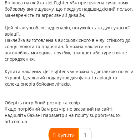
Вінілова наклейка «Jet Fighter v5» присвячена сучасному
бойовому винищувачу, що поєднує надшвидкісний польот,
маневреність та агресивний дизайн.
Цей літак уособлює адреналін, потужність та дух сучасної
авіації.
Наклейка виготовлена з високоякісного вінілу, стійкого до
сонця, вологи та подряпин. Її можна наклеїти на
автомобіль, мотоцикл, ноутбук, планшет або туристичне
спорядження.
Купити наклейку «Jet Fighter v5» можна з доставкою по всій
Україні. Ідеальний подарунок для фанатів авіації та
колекціонерів бойових літаків.
Оберіть потрібний розмір та колір
Якщо потрібний Вам розмір не вказаний на сайті,
надішліть бажані параметри на пошту support@auto-
art.com.ua
Купити