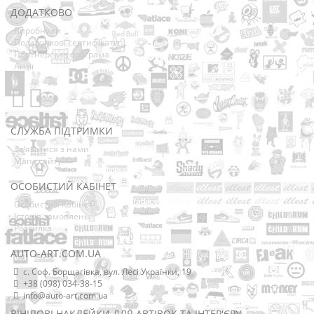
ДОДАТКОВО
Виробники
Подарункові сертифікати
Партнерська програма
Акції
СЛУЖБА ПІДТРИМКИ
Зв’язатися з нами
Мапа сайту
ОСОБИСТИЙ КАБІНЕТ
Особистий Кабінет
Історія замовлень
Розсилка
AUTO-ART.COM.UA
с. Соф. Борщагівка, вул. Лесі Українки, 19
+38 (098) 034-38-15
info@auto-art.com.ua
ВІНІЛОВІ НАКЛЕЙКИ ДЛЯ АВТІВОК ТА ІНТЕР'ЄРУ