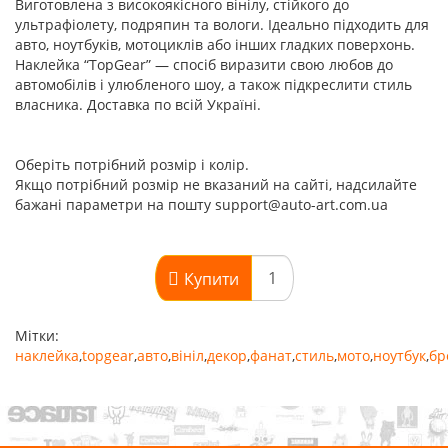
Виготовлена з високоякісного вінілу, стійкого до
ультрафіолету, подряпин та вологи. Ідеально підходить для
авто, ноутбуків, мотоциклів або інших гладких поверхонь.
Наклейка “TopGear” — спосіб виразити свою любов до
автомобілів і улюбленого шоу, а також підкреслити стиль
власника. Доставка по всій Україні.
Оберіть потрібний розмір і колір.
Якщо потрібний розмір не вказаний на сайті, надсилайте
бажані параметри на пошту support@auto-art.com.ua
Купити
Мітки:
наклейка
,
topgear
,
авто
,
вініл
,
декор
,
фанат
,
стиль
,
мото
,
ноутбук
,
бр