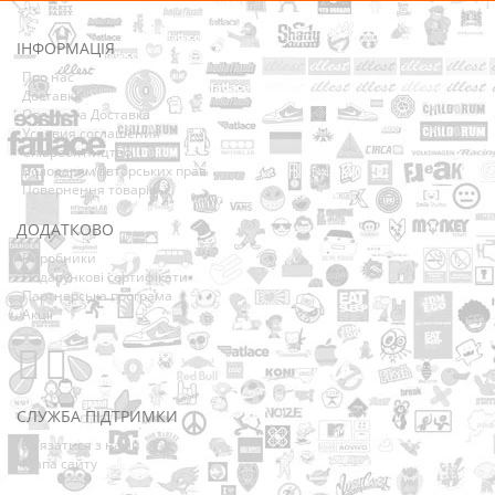
ІНФОРМАЦІЯ
Про нас
Доставка
Оплата та Доставка
Условия соглашения
Співробітництво
Володарям авторських прав
Повернення товарів
ДОДАТКОВО
Виробники
Подарункові сертифікати
Партнерська програма
Акції
СЛУЖБА ПІДТРИМКИ
Зв’язатися з нами
Мапа сайту