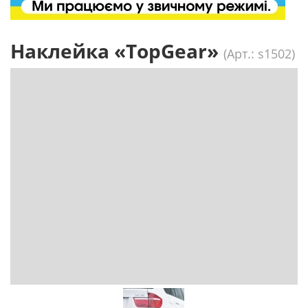
Наклейка «TopGear»
(Арт.: s1502)