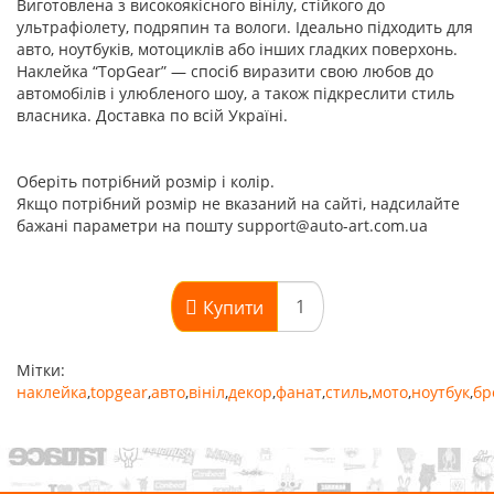
Виготовлена з високоякісного вінілу, стійкого до
ультрафіолету, подряпин та вологи. Ідеально підходить для
авто, ноутбуків, мотоциклів або інших гладких поверхонь.
Наклейка “TopGear” — спосіб виразити свою любов до
автомобілів і улюбленого шоу, а також підкреслити стиль
власника. Доставка по всій Україні.
Оберіть потрібний розмір і колір.
Якщо потрібний розмір не вказаний на сайті, надсилайте
бажані параметри на пошту support@auto-art.com.ua
Купити
Мітки:
наклейка
,
topgear
,
авто
,
вініл
,
декор
,
фанат
,
стиль
,
мото
,
ноутбук
,
бр