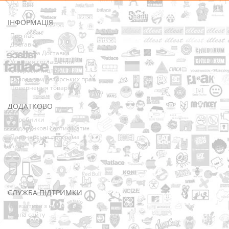
ІНФОРМАЦІЯ
Про нас
Доставка
Оплата та Доставка
Условия соглашения
Співробітництво
Володарям авторських прав
Повернення товарів
ДОДАТКОВО
Виробники
Подарункові сертифікати
Партнерська програма
Акції
СЛУЖБА ПІДТРИМКИ
Зв’язатися з нами
Мапа сайту