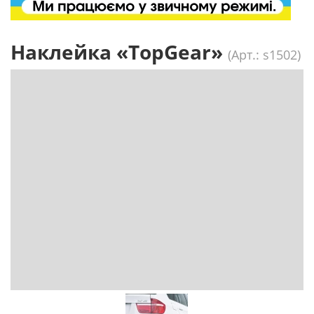
Наклейка «TopGear»
(Арт.: s1502)