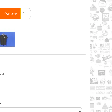
Купити
ий
й
и