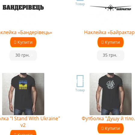
Товар
клейка «Бандерівець»
Наклейка «Байрактар
Купити
Купити
•
30 грн.
•
•
35 грн.
•
TOP
Товар
лка "I Stand With Ukraine"
Футболка "Душу й тіло..
v2
Купити
Купити