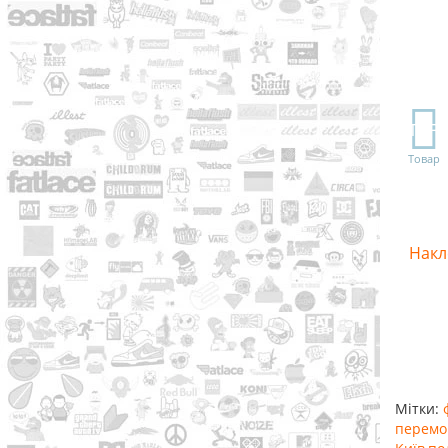
TOP
Товар
Накл
Мітки:
перемо