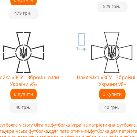
•
529 грн.
•
•
479 грн.
•
TOP
Товар
ейка «ЗСУ - Збройні сили
Наклейка «ЗСУ - Збройні
України v5»
України v8»
Купити
Купити
•
40 грн.
•
•
40 грн.
•
футболка Victory Ukraine
,
футболка Україна
,
патріотична футболка
,
га
,
українська футболка
,
одяг патріотичний
,
футболка для патріот