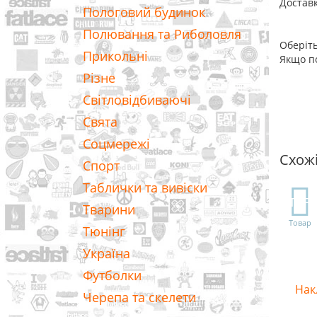
Доставк
Пологовий будинок
Полювання та Риболовля
Оберіть
Прикольні
Якщо по
Різне
Світловідбиваючі
Свята
Соцмережі
Схож
Спорт
Таблички та вивіски
TOP
Тварини
Товар
Тюнінг
Україна
Футболки
Нак
Черепа та скелети