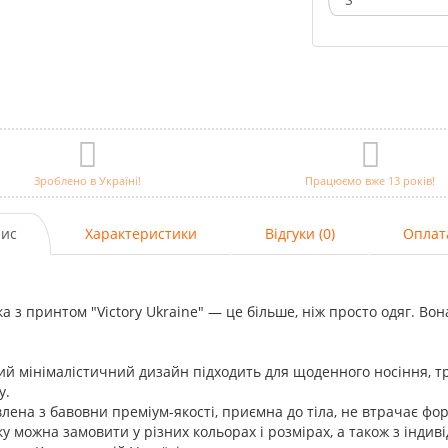
Зроблено в Україні!
Працюємо вже 13 років!
ис
Характеристики
Відгуки (0)
Оплат
а з принтом "Victory Ukraine" — це більше, ніж просто одяг. Вона
й мінімалістичний дизайн підходить для щоденного носіння, т
у.
лена з бавовни преміум-якості, приємна до тіла, не втрачає фор
у можна замовити у різних кольорах і розмірах, а також з індив