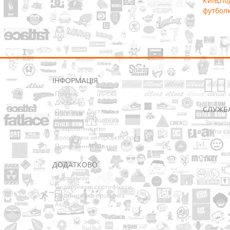
Київ
,
по
футболк
ІНФОРМАЦІЯ
Про нас
Доставка
СЛУЖБ
Оплата та Доставка
Условия соглашения
Зв’язат
Співробітництво
Мапа са
Володарям авторських прав
Повернення товарів
ДОДАТКОВО
Виробники
Подарункові сертифікати
Партнерська програма
Акції