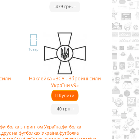
•
479 грн.
•
TOP
Товар
 сили
Наклейка «ЗСУ - Збройні сили
України v9»
Купити
•
40 грн.
•
футболка з принтом Україна
,
футболка
а
,
друк на футболках Україна
,
футболка