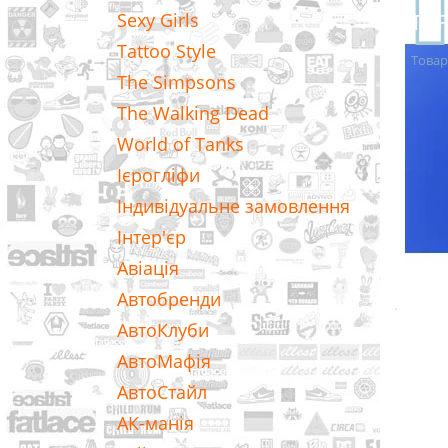
TO
Sexy Girls
Tattoo Style
Товар
The Simpsons
The Walking Dead
World of Tanks
Ієрогліфи
Індивідуальне замовлення
Інтер'єр
Авіація
Автобренди
АвтоКлуби
АвтоМафія
АвтоСтайл
АК-манія