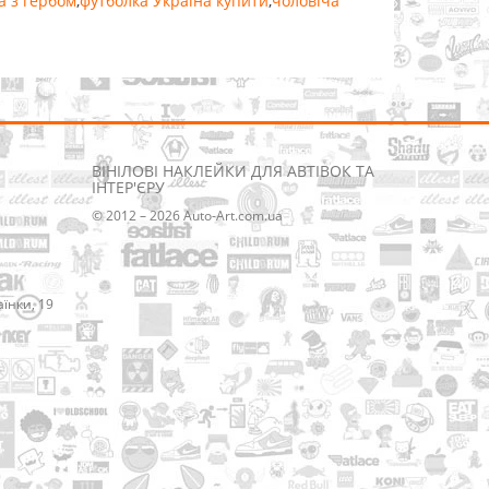
а з гербом
,
футболка Україна купити
,
чоловіча
ВІНІЛОВІ НАКЛЕЙКИ ДЛЯ АВТІВОК ТА
ІНТЕР'ЄРУ
© 2012 – 2026 Auto-Art.com.ua
аїнки, 19