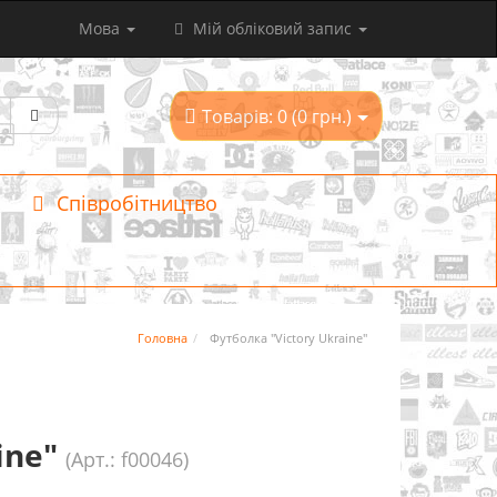
Мова
Мій обліковий запис
Товарів: 0 (0 грн.)
Співробітництво
Головна
Футболка "Victory Ukraine"
ine"
(Арт.: f00046)