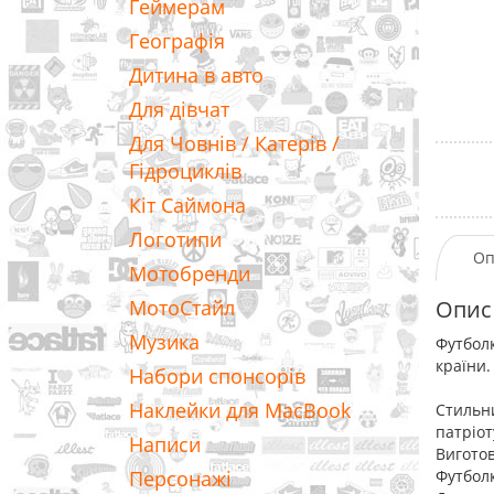
Геймерам
Географія
Дитина в авто
Для дівчат
Для Човнів / Катерів /
Гідроциклів
Кіт Саймона
Логотипи
Оп
Мотобренди
МотоСтайл
Опис
Музика
Футболк
країни.
Набори спонсорів
Наклейки для MacBook
Стильни
патріот
Написи
Виготов
Персонажі
Футболк