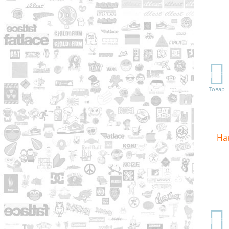
TOP
Товар
На
TOP