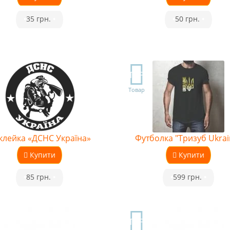
•
35 грн.
•
•
50 грн.
•
TOP
Товар
клейка «ДСНС Україна»
Футболка "Тризуб Ukrai
Купити
Купити
•
85 грн.
•
•
599 грн.
•
TOP