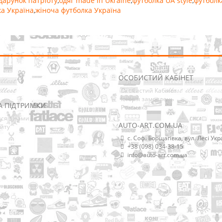
дарунок патріоту
,
одяг made in Ukraine
,
футболка UA style
,
футболк
а Україна
,
жіноча футболка Україна
ОСОБИСТИЙ КАБІНЕТ
Особистий Кабінет
Історія замовлень
А ПІДТРИМКИ
Розсилка
ися з нами
AUTO-ART.COM.UA
йту
с. Соф. Борщагівка, вул. Лесі Укр
+38 (098) 034-38-15
info@auto-art.com.ua