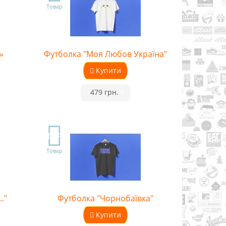
Товар
»
Футболка "Моя Любов Україна"
Купити
•
479 грн.
•
TOP
Товар
."
Футболка "Чорнобаївка"
Купити