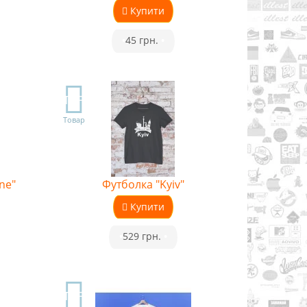
Купити
•
45 грн.
•
TOP
Товар
ne"
Футболка "Kyiv"
Купити
•
529 грн.
•
TOP