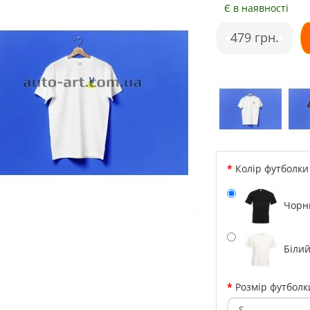
Є в наявності
P
•
479 грн.
•
Колір футболки
Чорн
Біли
Розмір футболк