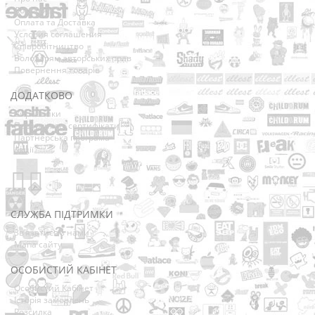
Доставка
Оплата та Доставка
Условия соглашения
Співробітництво
Володарям авторських прав
Повернення товарів
ДОДАТКОВО
Виробники
Подарункові сертифікати
Партнерська програма
Акції
СЛУЖБА ПІДТРИМКИ
Зв’язатися з нами
Мапа сайту
ОСОБИСТИЙ КАБІНЕТ
Особистий Кабінет
Історія замовлень
Розсилка