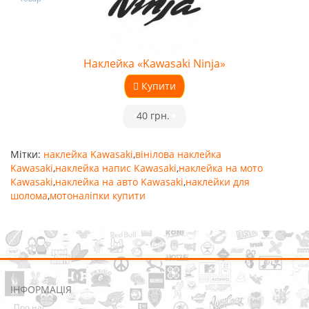
Наклейка «Kawasaki Ninja»
Купити
•
40 грн.
•
Мітки:
наклейка Kawasaki
,
вінілова наклейка
Kawasaki
,
наклейка напис Kawasaki
,
наклейка на мото
Kawasaki
,
наклейка на авто Kawasaki
,
наклейки для
шолома
,
мотоналіпки купити
ІНФОРМАЦІЯ
Про нас