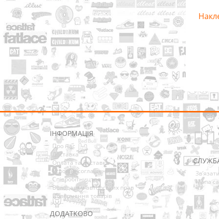
Накл
ІНФОРМАЦІЯ
Про нас
Доставка
СЛУЖБ
Оплата та Доставка
Условия соглашения
Зв’язат
Співробітництво
Мапа са
Володарям авторських прав
Повернення товарів
ДОДАТКОВО