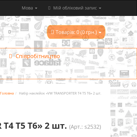
Мова
Мій обліковий запис
Товарів: 0 (0 грн.)
Співробітництво
Головна
Набір наклейок «VW TRANSPORTER T4 T5 T6» 2 шт.
4 T5 T6» 2 шт.
(Арт.: s2532)