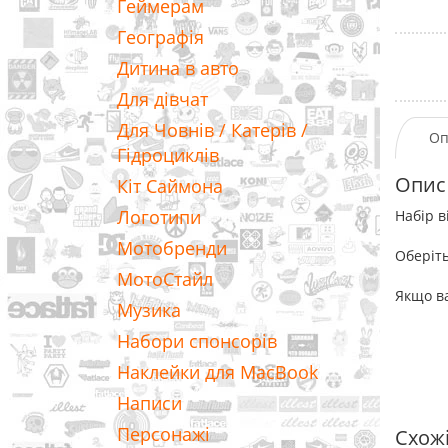
Геймерам
Географія
Дитина в авто
Для дівчат
Для Човнів / Катерів /
Оп
Гідроциклів
Опис
Кіт Саймона
Логотипи
Набір в
Мотобренди
Оберіть
МотоСтайл
Якщо ва
Музика
Набори спонсорів
Наклейки для MacBook
Написи
Персонажі
Схож