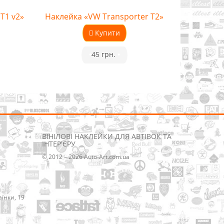
T1 v2»
Наклейка «VW Transporter T2»
Купити
•
45 грн.
•
ВІНІЛОВІ НАКЛЕЙКИ ДЛЯ АВТІВОК ТА
ІНТЕР'ЄРУ
© 2012 – 2026 Auto-Art.com.ua
аїнки, 19