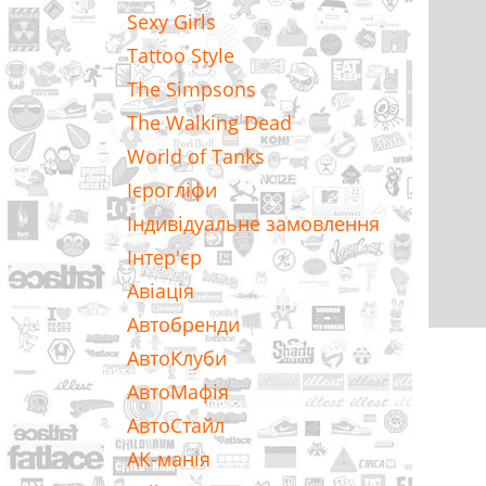
Sexy Girls
Tattoo Style
The Simpsons
The Walking Dead
World of Tanks
Ієрогліфи
Індивідуальне замовлення
Інтер'єр
Авіація
Автобренди
АвтоКлуби
АвтоМафія
АвтоСтайл
АК-манія