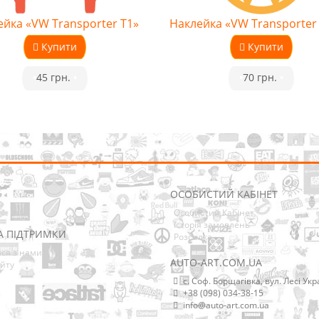
ейка «VW Transporter T1»
Наклейка «VW Transporter 
Купити
Купити
•
45 грн.
•
•
70 грн.
•
ОСОБИСТИЙ КАБІНЕТ
Особистий Кабінет
Історія замовлень
А ПІДТРИМКИ
Розсилка
ися з нами
AUTO-ART.COM.UA
йту
с. Соф. Борщагівка, вул. Лесі Укр
+38 (098) 034-38-15
info@auto-art.com.ua