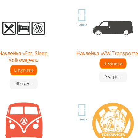
TOP
Товар
Наклейка «Eat, Sleep,
Наклейка «VW Transporte
Volkswagen»
Купити
Купити
•
35 грн.
•
•
40 грн.
•
TOP
Товар