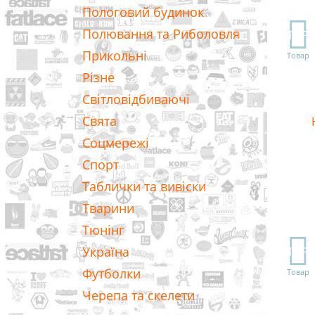
Пологовий будинок
Полювання та Риболовля
TOP
Прикольні
Товар
Різне
Світловідбиваючі
Свята
Соцмережі
Спорт
Таблички та вивіски
Тварини
Тюнінг
Україна
TOP
Футболки
Товар
Черепа та скелети