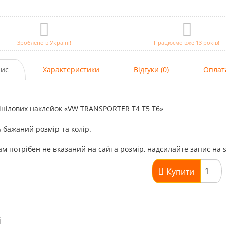
Зроблено в Україні!
Працюємо вже 13 років!
ис
Характеристики
Відгуки (0)
Оплат
інілових наклейок «VW TRANSPORTER T4 T5 T6»
 бажаний розмір та колір.
м потрібен не вказаний на сайта розмір, надсилайте запис на 
Купити
і