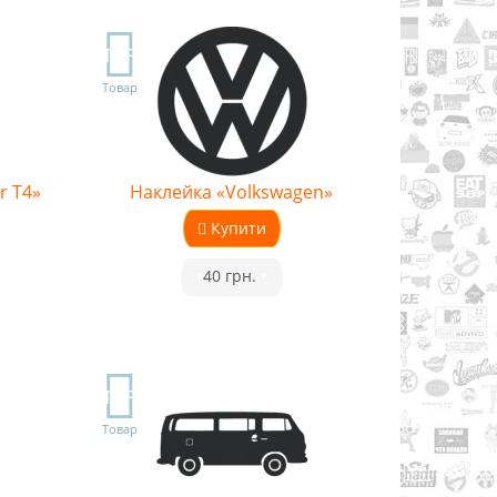
TOP
Товар
r T4»
Наклейка «Volkswagen»
Купити
•
40 грн.
•
TOP
Товар