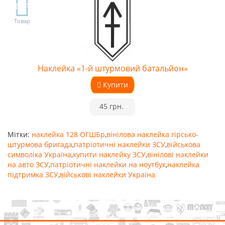
TOP
Товар
Наклейка «1-й штурмовий батальйон»
Купити
•
45 грн.
•
Мітки:
наклейка 128 ОГШБр
,
вінілова наклейка гірсько-
штурмова бригада
,
патріотичні наклейки ЗСУ
,
військова
символіка Україна
,
купити наклейку ЗСУ
,
вінілові наклейки
на авто ЗСУ
,
патріотичні наклейки на ноутбук
,
наклейка
підтримка ЗСУ
,
військові наклейки Україна