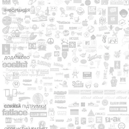
ІНФОРМАЦІЯ
Про нас
Доставка
Оплата та Доставка
Условия соглашения
Співробітництво
Володарям авторських прав
Повернення товарів
ДОДАТКОВО
Виробники
Подарункові сертифікати
Партнерська програма
Акції
СЛУЖБА ПІДТРИМКИ
Зв’язатися з нами
Мапа сайту
ОСОБИСТИЙ КАБІНЕТ