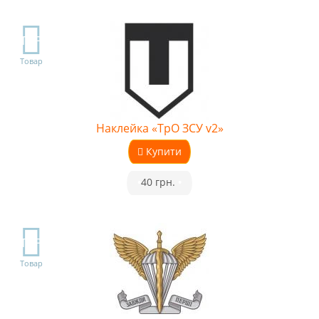
TOP
Товар
Наклейка «ТрО ЗСУ v2»
Купити
•
40 грн.
•
TOP
Товар