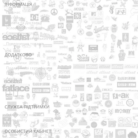
ІНФОРМАЦІЯ
Про нас
Доставка
Оплата та Доставка
Условия соглашения
Співробітництво
Володарям авторських прав
Повернення товарів
ДОДАТКОВО
Виробники
Подарункові сертифікати
Партнерська програма
Акції
СЛУЖБА ПІДТРИМКИ
Зв’язатися з нами
Мапа сайту
ОСОБИСТИЙ КАБІНЕТ