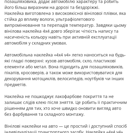
позашляховика, додає автомобілю характеру та робить
його більш виразним на дорозі та бездоріжжі.
Наклейка виготовлена з високоякісної вінілової плівки, яка
стійка до впливу вологи, ультрафіолетового
випромінювання та перепадів температур. Завдяки цьому
вінілова наклейка 4x4 довго зберігає чіткість напису та
насиченість кольору навіть при активній експлуатації
автомобіля у складних умовах.
Автомобільна наклейка «4x4 v4» легко наноситься на будь-
які гладкі поверхні: кузов автомобіля, скло, пластикові
елементи або метал. Вона підходить для позашляховиків,
пікапів, кросоверів, а також може використовуватися для
декорування мотоциклів, велосипедів, ноутбуків чи інших
предметів.
Наклейка не пошкоджує лакофарбове покриття та не
залишає слідів клею після зняття. Це робить її практичним
рішенням для тих, хто хоче швидко оновити вигляд авто
без фарбування та складного монтажу.
Вінілові наклейки на авто — це простий і доступний спосіб
індивідуалізації транспортного засобу. Наклейка «4x4 v4»