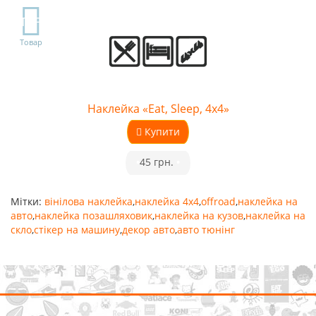
TOP
Товар
Наклейка «Eat, Sleep, 4x4»
Купити
•
45 грн.
•
Мітки:
вінілова наклейка
,
наклейка 4x4
,
offroad
,
наклейка на
авто
,
наклейка позашляховик
,
наклейка на кузов
,
наклейка на
скло
,
стікер на машину
,
декор авто
,
авто тюнінг