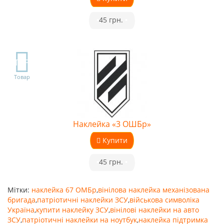
•
45 грн.
•
TOP
Товар
Наклейка «3 ОШБр»
Купити
•
45 грн.
•
Мітки:
наклейка 67 ОМБр
,
вінілова наклейка механізована
бригада
,
патріотичні наклейки ЗСУ
,
військова символіка
Україна
,
купити наклейку ЗСУ
,
вінілові наклейки на авто
ЗСУ
,
патріотичні наклейки на ноутбук
,
наклейка підтримка