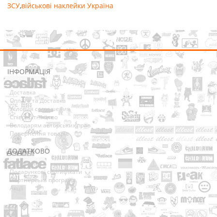
ЗСУ
,
військові наклейки Україна
ІНФОРМАЦІЯ
Про нас
Доставка
Оплата та Доставка
Условия соглашения
Співробітництво
Володарям авторських прав
Повернення товарів
ДОДАТКОВО
Виробники
Подарункові сертифікати
Партнерська програма
Акції