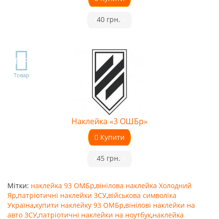
•
40 грн.
•
TOP
Товар
Наклейка «3 ОШБр»
Купити
•
45 грн.
•
Мітки:
наклейка 93 ОМБр
,
вінілова наклейка Холодний
Яр
,
патріотичні наклейки ЗСУ
,
військова символіка
Україна
,
купити наклейку 93 ОМБр
,
вінілові наклейки на
авто ЗСУ
,
патріотичні наклейки на ноутбук
,
наклейка