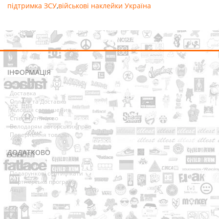
підтримка ЗСУ
,
військові наклейки Україна
ІНФОРМАЦІЯ
Про нас
Доставка
Оплата та Доставка
Условия соглашения
Співробітництво
Володарям авторських прав
Повернення товарів
ДОДАТКОВО
Виробники
Подарункові сертифікати
Партнерська програма
Акції