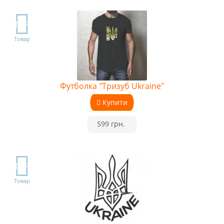
TOP
Товар
Футболка "Тризуб Ukraine"
Купити
•
599 грн.
•
TOP
Товар