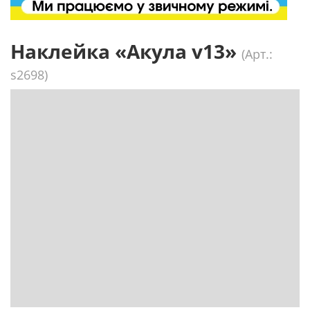
Наклейка «Акула v13»
(Арт.:
s2698)