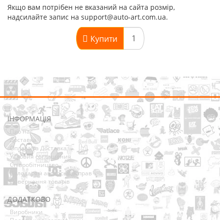
Якщо вам потрібен не вказаний на сайта розмір,
надсилайте запис на support@auto-art.com.ua.
Купити
ІНФОРМАЦІЯ
Про нас
Доставка
Оплата та Доставка
Условия соглашения
Співробітництво
Володарям авторських прав
Повернення товарів
ДОДАТКОВО
Виробники