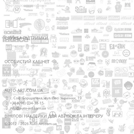
Подарункові сертифікати
Партнерська програма
Акції
СЛУЖБА ПІДТРИМКИ
Зв’язатися з нами
Мапа сайту
ОСОБИСТИЙ КАБІНЕТ
Особистий Кабінет
Історія замовлень
Розсилка
AUTO-ART.COM.UA
с. Соф. Борщагівка, вул. Лесі Українки, 19
+38 (098) 034-38-15
info@auto-art.com.ua
ВІНІЛОВІ НАКЛЕЙКИ ДЛЯ АВТІВОК ТА ІНТЕР'ЄРУ
© 2012 – 2026 Auto-Art.com.ua