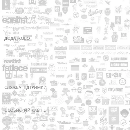
Доставка
Оплата та Доставка
Условия соглашения
Співробітництво
Володарям авторських прав
Повернення товарів
ДОДАТКОВО
Виробники
Подарункові сертифікати
Партнерська програма
Акції
СЛУЖБА ПІДТРИМКИ
Зв’язатися з нами
Мапа сайту
ОСОБИСТИЙ КАБІНЕТ
Особистий Кабінет
Історія замовлень
Розсилка