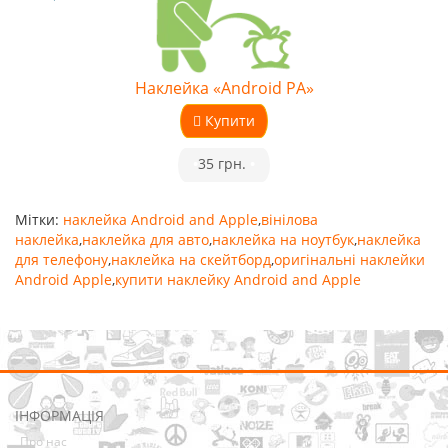
Наклейка «Android PA»
Купити
•
35 грн.
•
Мітки:
наклейка Android and Apple
,
вінілова
наклейка
,
наклейка для авто
,
наклейка на ноутбук
,
наклейка
для телефону
,
наклейка на скейтборд
,
оригінальні наклейки
Android Apple
,
купити наклейку Android and Apple
ІНФОРМАЦІЯ
Про нас