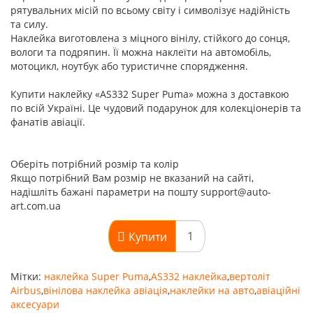
рятувальних місій по всьому світу і символізує надійність
та силу.
Наклейка виготовлена з міцного вінілу, стійкого до сонця,
вологи та подряпин. Її можна наклеїти на автомобіль,
мотоцикл, ноутбук або туристичне спорядження.
Купити наклейку «AS332 Super Puma» можна з доставкою
по всій Україні. Це чудовий подарунок для колекціонерів та
фанатів авіації.
Оберіть потрібний розмір та колір
Якщо потрібний Вам розмір не вказаний на сайті,
надішліть бажані параметри на пошту support@auto-
art.com.ua
Купити
Мітки:
наклейка Super Puma
,
AS332 наклейка
,
вертоліт
Airbus
,
вінілова наклейка авіація
,
наклейки на авто
,
авіаційні
аксесуари