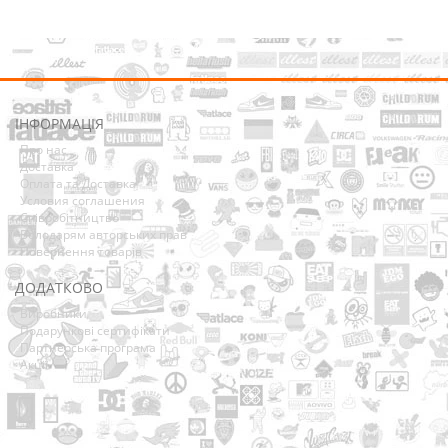
ІНФОРМАЦІЯ
Про нас
Доставка
Оплата та Доставка
Условия соглашения
Співробітництво
Володарям авторських прав
Повернення товарів
ДОДАТКОВО
Виробники
Подарункові сертифікати
Партнерська програма
Акції