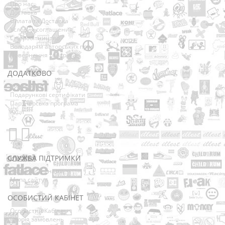
Про нас
Доставка
Оплата та Доставка
Условия соглашения
Співробітництво
Володарям авторських прав
Повернення товарів
ДОДАТКОВО
Виробники
Подарункові сертифікати
Партнерська програма
Акції
СЛУЖБА ПІДТРИМКИ
Зв’язатися з нами
Мапа сайту
ОСОБИСТИЙ КАБІНЕТ
Особистий Кабінет
Історія замовлень