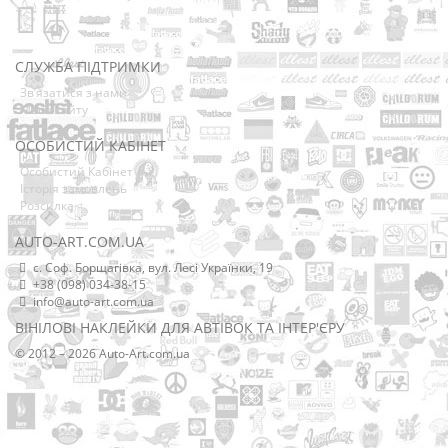
СЛУЖБА ПІДТРИМКИ
Зв’язатися з нами
Мапа сайту
ОСОБИСТИЙ КАБІНЕТ
Особистий Кабінет
Історія замовлень
Розсилка
AUTO-ART.COM.UA
с. Соф. Борщагівка, вул. Лесі Українки, 19
+38 (098) 034-38-15
info@auto-art.com.ua
ВІНІЛОВІ НАКЛЕЙКИ ДЛЯ АВТІВОК ТА ІНТЕР'ЄРУ
© 2012 – 2026 Auto-Art.com.ua