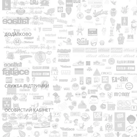
Оплата та Доставка
Условия соглашения
Співробітництво
Володарям авторських прав
Повернення товарів
ДОДАТКОВО
Виробники
Подарункові сертифікати
Партнерська програма
Акції
СЛУЖБА ПІДТРИМКИ
Зв’язатися з нами
Мапа сайту
ОСОБИСТИЙ КАБІНЕТ
Особистий Кабінет
Історія замовлень
Розсилка