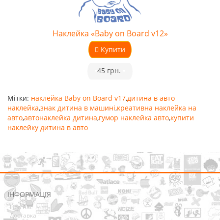
Наклейка «Baby on Board v12»
Купити
•
45 грн.
•
Мітки:
наклейка Baby on Board v17
,
дитина в авто
наклейка
,
знак дитина в машині
,
креативна наклейка на
авто
,
автонаклейка дитина
,
гумор наклейка авто
,
купити
наклейку дитина в авто
ІНФОРМАЦІЯ
Про нас
Доставка