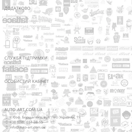
ДОДАТКОВО
Виробники
Подарункові сертифікати
Партнерська програма
Акції
СЛУЖБА ПІДТРИМКИ
Зв’язатися з нами
Мапа сайту
ОСОБИСТИЙ КАБІНЕТ
Особистий Кабінет
Історія замовлень
Розсилка
AUTO-ART.COM.UA
с. Соф. Борщагівка, вул. Лесі Українки, 19
+38 (098) 034-38-15
info@auto-art.com.ua