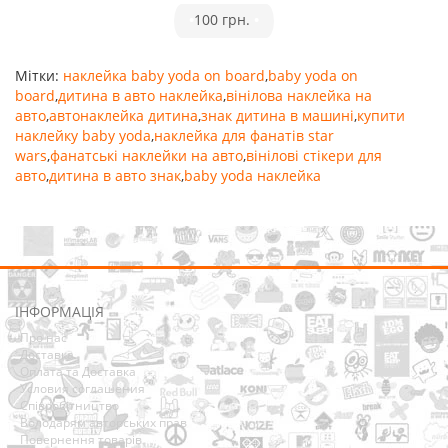
•
100 грн.
•
Мітки:
наклейка baby yoda on board
,
baby yoda on
board
,
дитина в авто наклейка
,
вінілова наклейка на
авто
,
автонаклейка дитина
,
знак дитина в машині
,
купити
наклейку baby yoda
,
наклейка для фанатів star
wars
,
фанатські наклейки на авто
,
вінілові стікери для
авто
,
дитина в авто знак
,
baby yoda наклейка
ІНФОРМАЦІЯ
Про нас
Доставка
Оплата та Доставка
Условия соглашения
Співробітництво
Володарям авторських прав
Повернення товарів