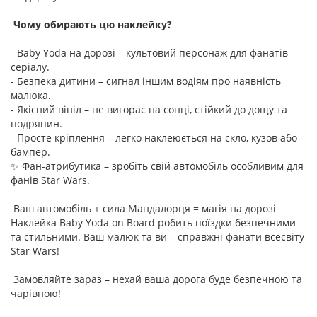
Чому обирають цю наклейку?
- Baby Yoda на дорозі – культовий персонаж для фанатів
серіалу.
- Безпека дитини – сигнал іншим водіям про наявність
малюка.
- Якісний вініл – не вигорає на сонці, стійкий до дощу та
подряпин.
- Просте кріплення – легко наклеюється на скло, кузов або
бампер.
✨ Фан-атрибутика – зробіть свій автомобіль особливим для
фанів Star Wars.
Ваш автомобіль + сила Мандалорця = магія на дорозі
Наклейка Baby Yoda on Board робить поїздки безпечними
та стильними. Ваш малюк та ви – справжні фанати всесвіту
Star Wars!
Замовляйте зараз – нехай ваша дорога буде безпечною та
чарівною!