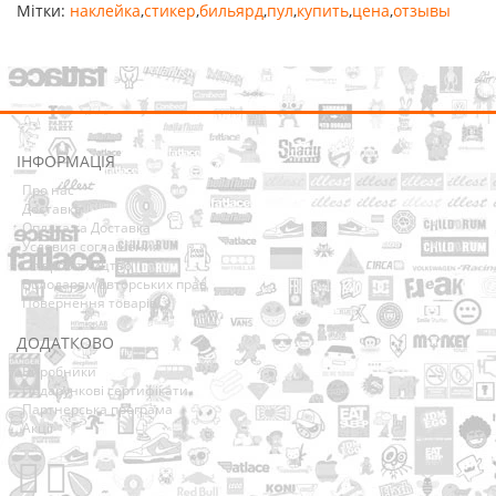
Мітки:
наклейка
,
стикер
,
бильярд
,
пул
,
купить
,
цена
,
отзывы
ІНФОРМАЦІЯ
Про нас
Доставка
Оплата та Доставка
Условия соглашения
Співробітництво
Володарям авторських прав
Повернення товарів
ДОДАТКОВО
Виробники
Подарункові сертифікати
Партнерська програма
Акції