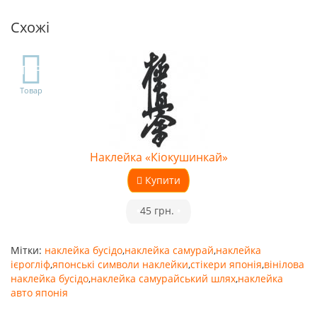
Схожі
TOP
Товар
Наклейка «Кіокушинкай»
Купити
•
45 грн.
•
Мітки:
наклейка бусідо
,
наклейка самурай
,
наклейка
ієрогліф
,
японські символи наклейки
,
стікери японія
,
вінілова
наклейка бусідо
,
наклейка самурайський шлях
,
наклейка
авто японія