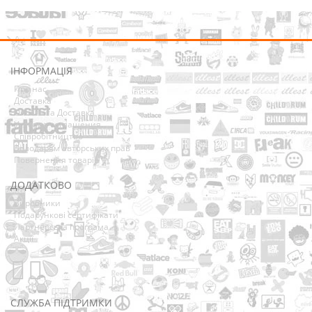
ІНФОРМАЦІЯ
Про нас
Доставка
Оплата та Доставка
Условия соглашения
Співробітництво
Володарям авторських прав
Повернення товарів
ДОДАТКОВО
Виробники
Подарункові сертифікати
Партнерська програма
Акції
СЛУЖБА ПІДТРИМКИ