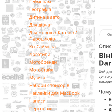
Геймерам
Географія
Дитина в авто
Для дівчат
Для Човнів / Катерів /
Оп
Гідроциклів
Опис
Кіт Саймона
Він
Логотипи
Dar
Мотобренди
МотоСтайл
Цей ди
сучасну
Музика
викори
Набори спонсорів
Чому
Наклейки для MacBook
Н
Написи
в
Персонажі
Д