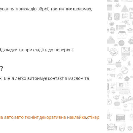
рування прикладів зброї, тактичних шоломах,
дкладки та прикладіть до поверхні,
?
. Вініл легко витримує контакт з маслом та
а авто
,
авто тюнінг
,
декоративна наклейка
,
стікер