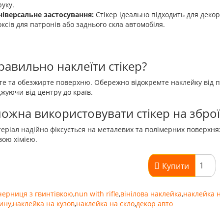
руку.
ніверсальне застосування:
Стікер ідеально підходить для деко
оксів для патронів або заднього скла автомобіля.
равильно наклеїти стікер?
е та обезжирте поверхню. Обережно відокремте наклейку від пі
жуючи від центру до країв.
ожна використовувати стікер на зброї
теріал надійно фіксується на металевих та полімерних поверхнях
ою хімією.
Купити
черниця з гвинтівкою
,
nun with rifle
,
вінілова наклейка
,
наклейка н
ину
,
наклейка на кузов
,
наклейка на скло
,
декор авто