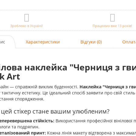
Зроблено в Україні!
Працюємо вже 13 років!
ис
Характеристики
Відгуки (0)
Оплат
ілова наклейка "Черниця з гв
k Art
зайн — справжній виклик буденності.
Наклейка "Черниця з гв
 тактичну естетику. Це ідеальний спосіб заявити про свій стиль
стання спорядження.
 цей стікер стане вашим улюбленим?
еперевершена стійкість:
Використання професійної вінілової п
ологи та подряпин.
еталізований принт:
Кожна лінія макету відтворена з максима