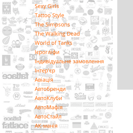
Sexy Girls
Tattoo Style
The Simpsons
The Walking Dead
World of Tanks
Ієрогліфи
Індивідуальне замовлення
Інтер'єр
Авіація
Автобренди
АвтоКлуби
АвтоМафія
АвтоСтайл
АК-манія