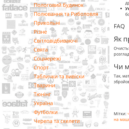
д
Пологовий будинок
У
Полювання та Риболовля
б
Прикольні
FAQ
Різне
Як п
Світловідбиваючі
Очистьт
Свята
розглад
Соцмережі
Чи м
Спорт
Таблички та вивіски
Так, ма
збройов
Тварини
Тюнінг
Україна
Футболки
Мітки:
на маш
Черепа та скелети