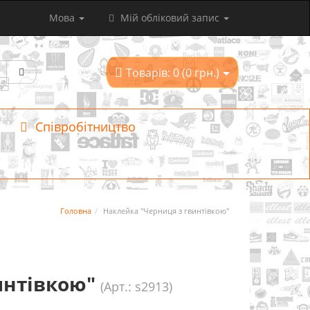
Мова
Мій обліковий запис
Товарів: 0 (0 грн.)
Співробітництво
Головна
Наклейка "Черниця з гвинтівкою"
интівкою"
(Арт.: s2913)