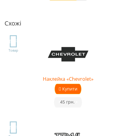
Схожі
TOP
Товар
Наклейка «Chevrolet»
Купити
•
45 грн.
•
TOP