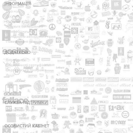
ІНФОРМАЦІЯ
Про нас
Доставка
Оплата та Доставка
Условия соглашения
Співробітництво
Володарям авторських прав
Повернення товарів
ДОДАТКОВО
Виробники
Подарункові сертифікати
Партнерська програма
Акції
СЛУЖБА ПІДТРИМКИ
Зв’язатися з нами
Мапа сайту
ОСОБИСТИЙ КАБІНЕТ