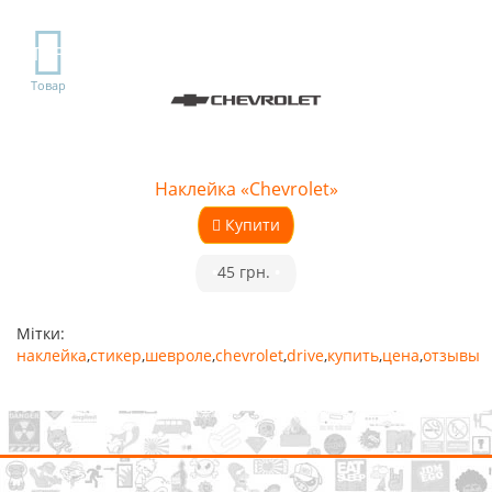
TOP
Товар
Наклейка «Chevrolet»
Купити
•
45 грн.
•
Мітки:
наклейка
,
стикер
,
шевроле
,
chevrolet
,
drive
,
купить
,
цена
,
отзывы