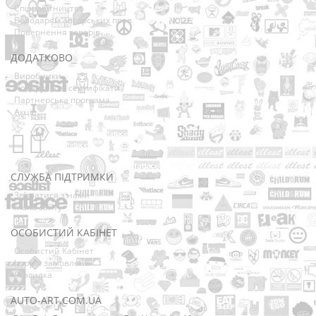
Співробітництво
Володарям авторських прав
Повернення товарів
ДОДАТКОВО
Виробники
Подарункові сертифікати
Партнерська програма
Акції
СЛУЖБА ПІДТРИМКИ
Зв’язатися з нами
Мапа сайту
ОСОБИСТИЙ КАБІНЕТ
Особистий Кабінет
Історія замовлень
Розсилка
AUTO-ART.COM.UA