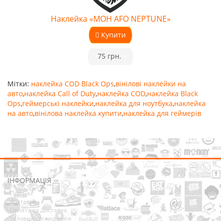
Наклейка «MOH AFO NEPTUNE»
Купити
•
75 грн.
•
Мітки:
наклейка COD Black Ops
,
вінілові наклейки на
авто
,
наклейка Call of Duty
,
наклейка COD
,
наклейка Black
Ops
,
геймерські наклейки
,
наклейка для ноутбука
,
наклейка
на авто
,
вінілова наклейка купити
,
наклейка для геймерів
ІНФОРМАЦІЯ
Про нас
Доставка
Оплата та Доставка
Условия соглашения