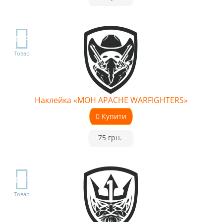
TOP
Товар
Наклейка «MOH APACHE WARFIGHTERS»
Купити
•
75 грн.
•
TOP
Товар