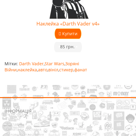
Наклейка «Darth Vader v4»
Купити
•
85 грн.
•
Мітки:
Darth Vader
,
Star Wars
,
Зоряні
Війни
,
наклейка
,
авто
,
вініл
,
стикер
,
фанат
ІНФОРМАЦІЯ
Про нас
Доставка
Оплата та Доставка
Условия соглашения