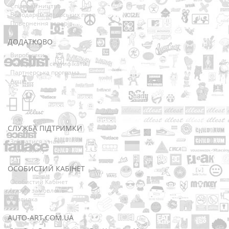
Співробітництво
Володарям авторських прав
Повернення товарів
ДОДАТКОВО
Виробники
Подарункові сертифікати
Партнерська програма
Акції
СЛУЖБА ПІДТРИМКИ
Зв’язатися з нами
Мапа сайту
ОСОБИСТИЙ КАБІНЕТ
Особистий Кабінет
Історія замовлень
Розсилка
AUTO-ART.COM.UA