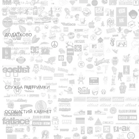
Оплата та Доставка
Условия соглашения
Співробітництво
Володарям авторських прав
Повернення товарів
ДОДАТКОВО
Виробники
Подарункові сертифікати
Партнерська програма
Акції
СЛУЖБА ПІДТРИМКИ
Зв’язатися з нами
Мапа сайту
ОСОБИСТИЙ КАБІНЕТ
Особистий Кабінет
Історія замовлень
Розсилка