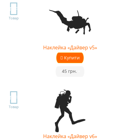
TOP
Товар
Наклейка «Дайвер v5»
Купити
•
45 грн.
•
TOP
Товар
Наклейка «Дайвер v6»