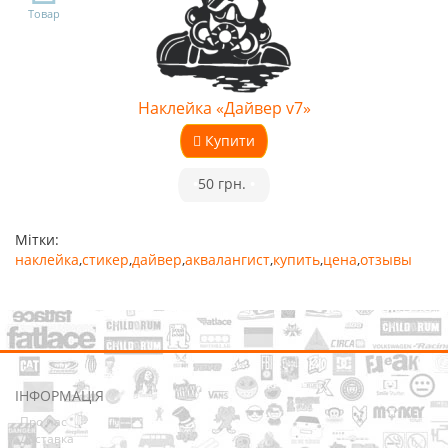
Товар
Наклейка «Дайвер v7»
Купити
•
50 грн.
•
Мітки:
наклейка
,
стикер
,
дайвер
,
аквалангист
,
купить
,
цена
,
отзывы
ІНФОРМАЦІЯ
Про нас
Доставка