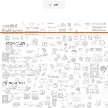
•
45 грн.
•
ІНФОРМАЦІЯ
Про нас
Доставка
Оплата та Доставка
Условия соглашения
Співробітництво
Володарям авторських прав
Повернення товарів
ДОДАТКОВО
Виробники
Подарункові сертифікати
Партнерська програма
Акції