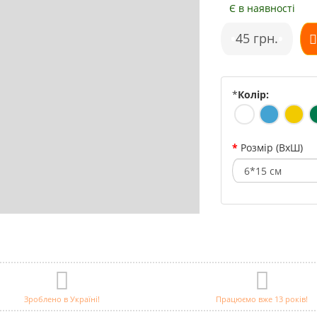
Є в наявності
•
45 грн.
•
*
Колір:
Розмір (ВхШ)
Зроблено в Україні!
Працюємо вже 13 років!