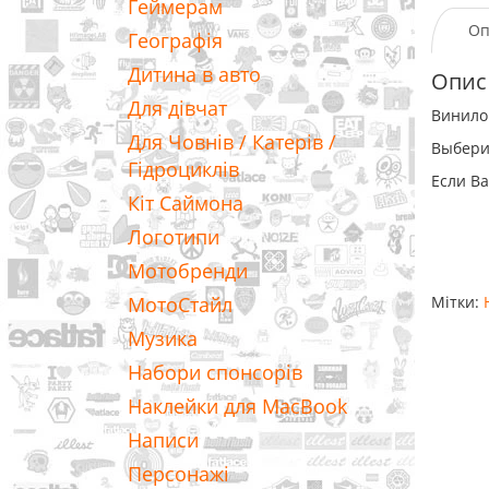
Геймерам
Оп
Географія
Дитина в авто
Опис
Для дівчат
Винилов
Для Човнів / Катерів /
Выбери
Гідроциклів
Если Ва
Кіт Саймона
Логотипи
Мотобренди
МотоСтайл
Мітки:
Музика
Набори спонсорів
Наклейки для MacBook
Написи
Персонажі