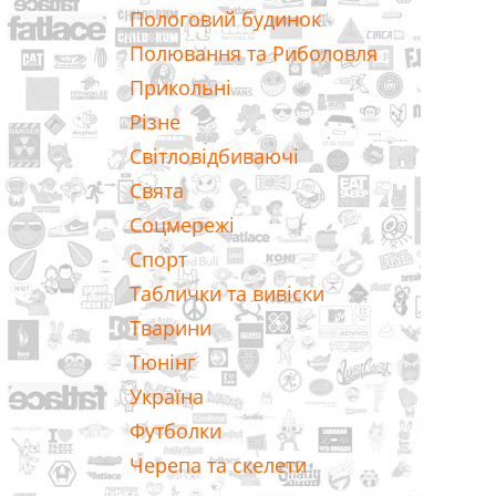
Пологовий будинок
Полювання та Риболовля
Прикольні
Різне
Світловідбиваючі
Свята
Соцмережі
Спорт
Таблички та вивіски
Тварини
Тюнінг
Україна
Футболки
Черепа та скелети