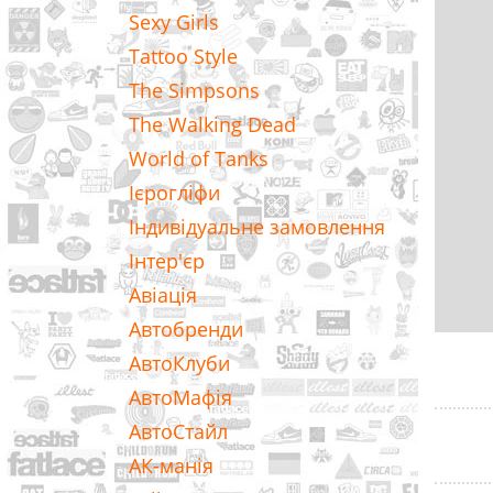
Sexy Girls
Tattoo Style
The Simpsons
The Walking Dead
World of Tanks
Ієрогліфи
Індивідуальне замовлення
Інтер'єр
Авіація
Автобренди
АвтоКлуби
АвтоМафія
АвтоСтайл
АК-манія