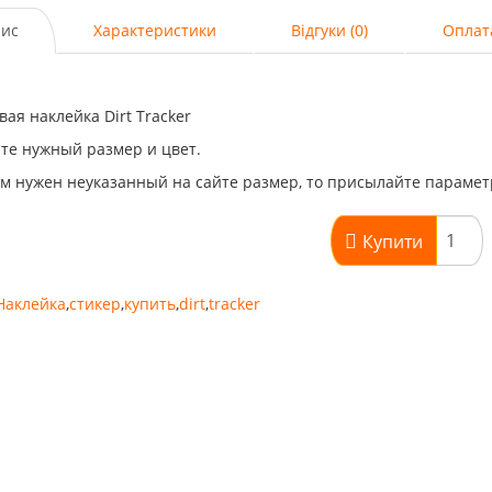
ис
Характеристики
Відгуки (0)
Оплат
ая наклейка Dirt Tracker
те нужный размер и цвет.
м нужен неуказанный на сайте размер, то присылайте парамет
Купити
Наклейка
,
стикер
,
купить
,
dirt
,
tracker