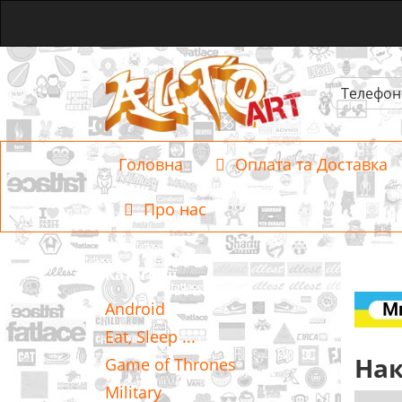
Телефон
Головна
Оплата та Доставка
Про нас
Категорії
Android
Eat, Sleep ...
Нак
Game of Thrones
Military