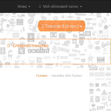
Мова
Мій обліковий запис
Товарів: 0 (0 грн.)
Співробітництво
Головна
Наклейка «Dirt Tracker»