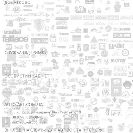
ДОДАТКОВО
Виробники
Подарункові сертифікати
Партнерська програма
Акції
СЛУЖБА ПІДТРИМКИ
Зв’язатися з нами
Мапа сайту
ОСОБИСТИЙ КАБІНЕТ
Особистий Кабінет
Історія замовлень
Розсилка
AUTO-ART.COM.UA
с. Соф. Борщагівка, вул. Лесі Українки, 19
+38 (098) 034-38-15
info@auto-art.com.ua
ВІНІЛОВІ НАКЛЕЙКИ ДЛЯ АВТІВОК ТА ІНТЕР'ЄРУ