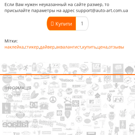
Если Вам нужен неуказанный на сайте размер, то
присылайте параметры на адрес support@auto-art.com.ua
Купити
Мітки:
наклейка
,
стикер
,
дайвер
,
аквалангист
,
купить
,
цена
,
отзывы
ІНФОРМАЦІЯ
Про нас
Доставка
Оплата та Доставка
Условия соглашения
Співробітництво
Володарям авторських прав
Повернення товарів