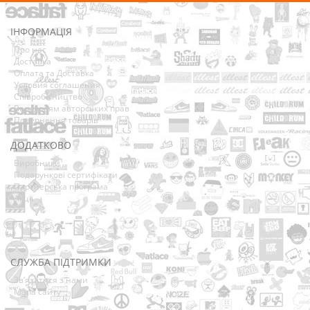
ІНФОРМАЦІЯ
Про нас
Доставка
Оплата та Доставка
Условия соглашения
Співробітництво
Володарям авторських прав
Повернення товарів
ДОДАТКОВО
Виробники
Подарункові сертифікати
Партнерська програма
Акції
СЛУЖБА ПІДТРИМКИ
Зв’язатися з нами
Мапа сайту