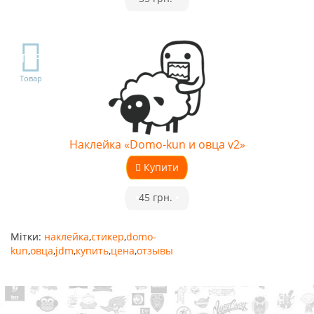
TOP
Товар
Наклейка «Domo-kun и овца v2»
Купити
•
45 грн.
•
Мітки:
наклейка
,
стикер
,
domo-
kun
,
овца
,
jdm
,
купить
,
цена
,
отзывы