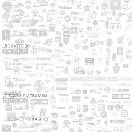
Про нас
Доставка
Оплата та Доставка
Условия соглашения
Співробітництво
Володарям авторських прав
Повернення товарів
ДОДАТКОВО
Виробники
Подарункові сертифікати
Партнерська програма
Акції
СЛУЖБА ПІДТРИМКИ
Зв’язатися з нами
Мапа сайту
ОСОБИСТИЙ КАБІНЕТ
Особистий Кабінет
Історія замовлень