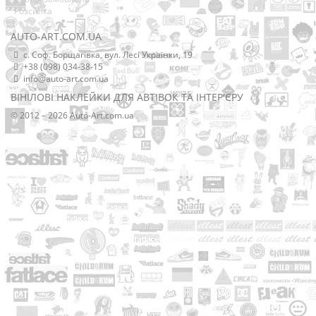
Розсилка
AUTO-ART.COM.UA
с. Соф. Борщагівка, вул. Лесі Українки, 19
+38 (098) 034-38-15
info@auto-art.com.ua
ВІНІЛОВІ НАКЛЕЙКИ ДЛЯ АВТІВОК ТА ІНТЕР'ЄРУ
© 2012 – 2026 Auto-Art.com.ua