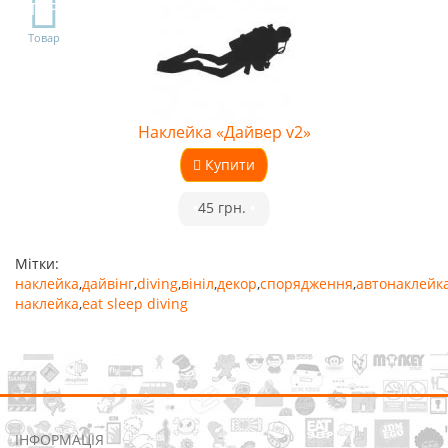
TOP
Товар
Наклейка «Дайвер v2»
Купити
•
45 грн.
•
Мітки:
наклейка
,
дайвінг
,
diving
,
вініл
,
декор
,
спорядження
,
автонаклейк
наклейка
,
eat sleep diving
ІНФОРМАЦІЯ