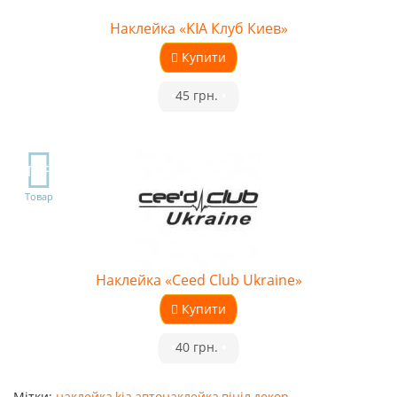
Наклейка «KIA Клуб Киев»
Купити
•
45 грн.
•
TOP
Товар
Наклейка «Ceed Club Ukraine»
Купити
•
40 грн.
•
Мітки:
наклейка
,
kia
,
автонаклейка
,
вініл
,
декор