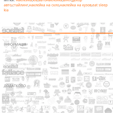
авто
,
стайлинг
,
наклейка на скло
,
наклейка на кузов
,
eat sleep
kia
ІНФОРМАЦІЯ
Про нас
Доставка
Оплата та Доставка
Условия соглашения
Співробітництво
Володарям авторських прав
Повернення товарів
ДОДАТКОВО
Виробники
Подарункові сертифікати
Партнерська програма
Акції