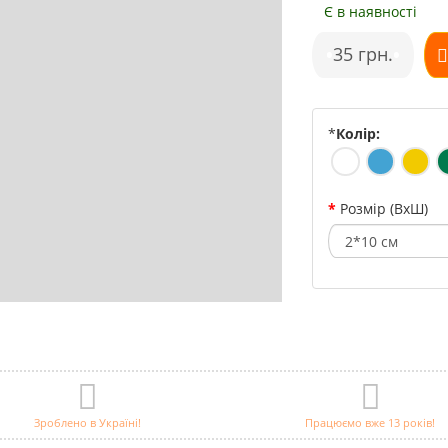
Є в наявності
•
35 грн.
•
*
Колір:
Розмір (ВхШ)
Зроблено в Україні!
Працюємо вже 13 років!