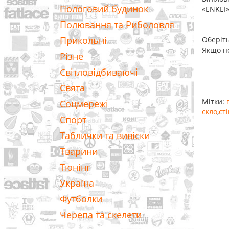
Пологовий будинок
«ENKEI»
Полювання та Риболовля
Прикольні
Оберіть
Якщо по
Різне
Світловідбиваючі
Свята
Мітки:
Соцмережі
скло
,
ст
Спорт
Таблички та вивіски
Тварини
Тюнінг
Україна
Футболки
Черепа та скелети