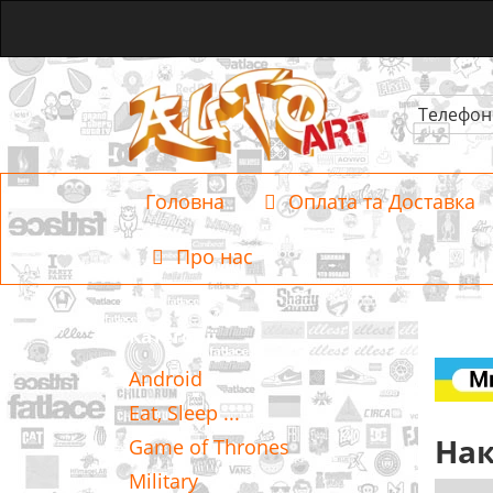
Телефон
Головна
Оплата та Доставка
Про нас
Категорії
Android
Eat, Sleep ...
Нак
Game of Thrones
Military