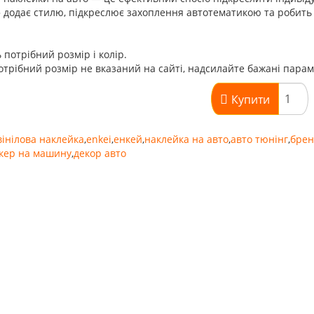
 додає стилю, підкреслює захоплення автотематикою та робить 
 потрібний розмір і колір.
трібний розмір не вказаний на сайті, надсилайте бажані пара
Купити
вінілова наклейка
,
enkei
,
енкей
,
наклейка на авто
,
авто тюнінг
,
брен
ікер на машину
,
декор авто