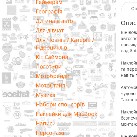
Геймерам
Оп
Географія
Дитина в авто
Опис
Для дівчат
Вінілов
автоспо
Для Човнів / Катерів /
повсякд
Гідроциклів
надійні
Кіт Саймона
Наклейк
Логотипи
та пере
Мотобренди
навіть 
МотоСтайл
Автомоб
чудово 
Музика
Також н
Набори спонсорів
Наклейк
Наклейки для MacBook
безпечн
Написи
монтаж
Персонажі
Вінілов