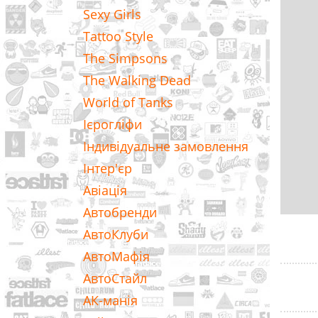
Sexy Girls
Tattoo Style
The Simpsons
The Walking Dead
World of Tanks
Ієрогліфи
Індивідуальне замовлення
Інтер'єр
Авіація
Автобренди
АвтоКлуби
АвтоМафія
АвтоСтайл
АК-манія