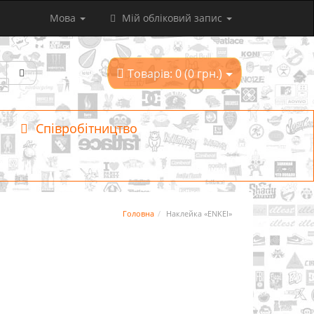
Мова
Мій обліковий запис
Товарів: 0 (0 грн.)
Співробітництво
Головна
Наклейка «ENKEI»