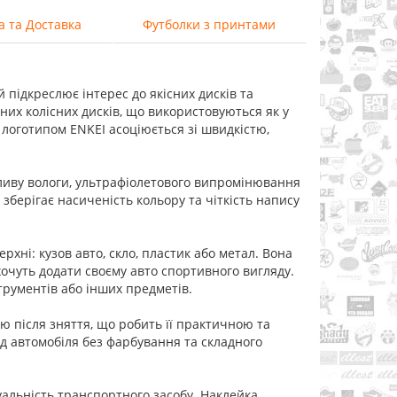
а та Доставка
Футболки з принтами
 підкреслює інтерес до якісних дисків та
них колісних дисків, що використовуються як у
 логотипом ENKEI асоціюється зі швидкістю,
впливу вологи, ультрафіолетового випромінювання
зберігає насиченість кольору та чіткість напису
рхні: кузов авто, скло, пластик або метал. Вона
хочуть додати своєму авто спортивного вигляду.
трументів або інших предметів.
ю після зняття, що робить її практичною та
д автомобіля без фарбування та складного
уальність транспортного засобу. Наклейка