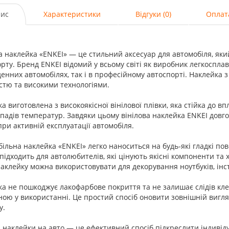
ис
Характеристики
Відгуки (0)
Оплат
а наклейка «ENKEI» — це стильний аксесуар для автомобіля, який
рту. Бренд ENKEI відомий у всьому світі як виробник легкосплав
енних автомобілях, так і в професійному автоспорті. Наклейка з
стю та високими технологіями.
а виготовлена з високоякісної вінілової плівки, яка стійка до 
падів температур. Завдяки цьому вінілова наклейка ENKEI довго 
при активній експлуатації автомобіля.
ільна наклейка «ENKEI» легко наноситься на будь-які гладкі пове
підходить для автолюбителів, які цінують якісні компоненти та 
аклейку можна використовувати для декорування ноутбуків, інс
а не пошкоджує лакофарбове покриття та не залишає слідів кле
ою у використанні. Це простий спосіб оновити зовнішній вигля
у.
і наклейки на авто — це ефективний спосіб підкреслити індивід