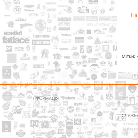
Нак
Мітки:
ІНФОРМАЦІЯ
Про нас
Доставка
СЛУЖБ
Оплата та Доставка
Условия соглашения
Зв’язат
Співробітництво
Мапа са
Володарям авторських прав
Повернення товарів