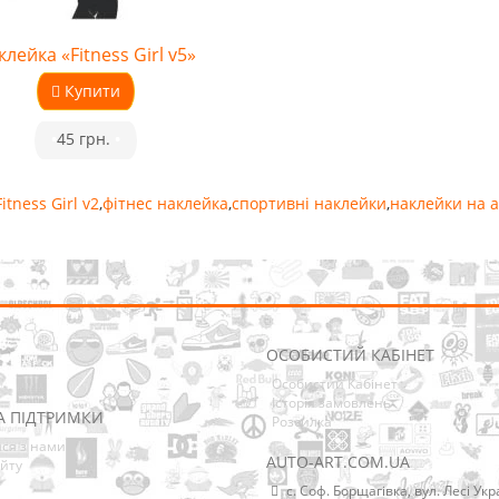
лейка «Fitness Girl v5»
Купити
•
45 грн.
•
Fitness Girl v2
,
фітнес наклейка
,
спортивні наклейки
,
наклейки на а
ОСОБИСТИЙ КАБІНЕТ
Особистий Кабінет
Історія замовлень
А ПІДТРИМКИ
Розсилка
ися з нами
AUTO-ART.COM.UA
йту
с. Соф. Борщагівка, вул. Лесі Укр