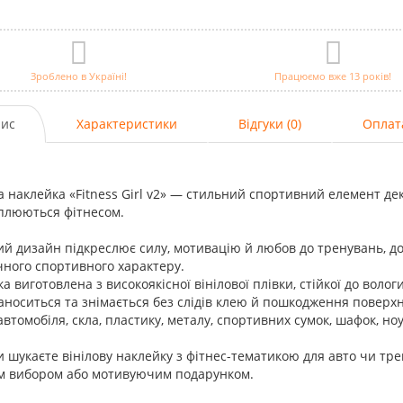
Зроблено в Україні!
Працюємо вже 13 років!
ис
Характеристики
Відгуки (0)
Оплат
а наклейка «Fitness Girl v2» — стильний спортивний елемент дек
плюються фітнесом.
й дизайн підкреслює силу, мотивацію й любов до тренувань, 
ного спортивного характеру.
а виготовлена з високоякісної вінілової плівки, стійкої до воло
аноситься та знімається без слідів клею й пошкодження поверхн
автомобіля, скла, пластику, металу, спортивних сумок, шафок, ноу
 шукаєте вінілову наклейку з фітнес-тематикою для авто чи трен
м вибором або мотивуючим подарунком.