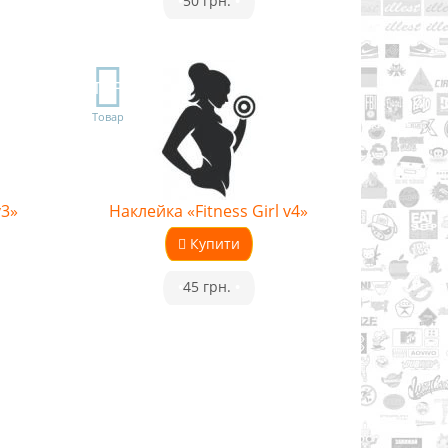
•
50 грн.
•
TOP
Товар
v3»
Наклейка «Fitness Girl v4»
Купити
•
45 грн.
•