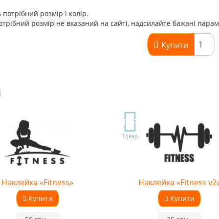
 потрібний розмір і колір.
трібний розмір не вказаний на сайті, надсилайте бажані пара
Купити
і
TOP
Товар
Наклейка «Fitness»
Наклейка «Fitness v2
Купити
Купити