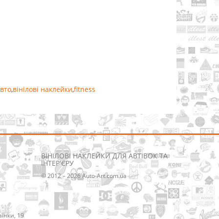
вто
,
вінілові наклейки
,
fitness
ВІНІЛОВІ НАКЛЕЙКИ ДЛЯ АВТІВОК ТА
ІНТЕР'ЄРУ
© 2012 – 2026 Auto-Art.com.ua
аїнки, 19