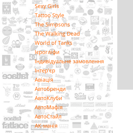
Sexy Girls
Tattoo Style
The Simpsons
The Walking Dead
World of Tanks
Ієрогліфи
Індивідуальне замовлення
Інтер'єр
Авіація
Автобренди
АвтоКлуби
АвтоМафія
АвтоСтайл
АК-манія