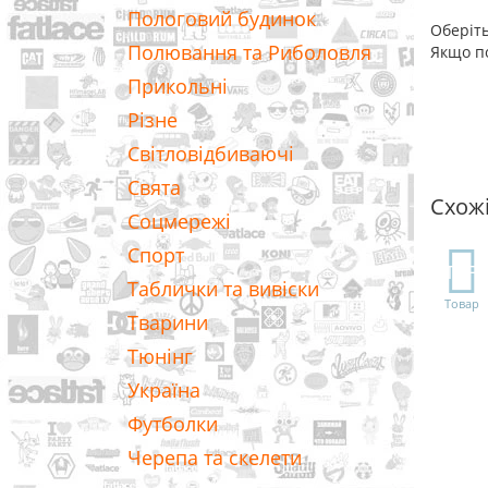
Пологовий будинок
Оберіть
Полювання та Риболовля
Якщо по
Прикольні
Різне
Світловідбиваючі
Свята
Схож
Соцмережі
Спорт
TOP
Таблички та вивіски
Товар
Тварини
Тюнінг
Україна
Футболки
Черепа та скелети