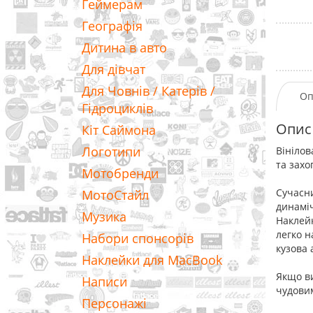
Геймерам
Географія
Дитина в авто
Для дівчат
Для Човнів / Катерів /
Оп
Гідроциклів
Опис
Кіт Саймона
Логотипи
Вінілов
та захо
Мотобренди
Сучасни
МотоСтайл
динаміч
Музика
Наклейк
легко н
Набори спонсорів
кузова 
Наклейки для MacBook
Якщо ви
Написи
чудови
Персонажі