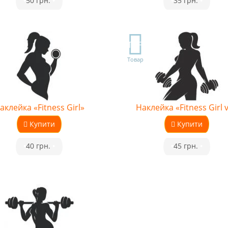
•
50 грн.
•
•
35 грн.
•
TOP
Товар
аклейка «Fitness Girl»
Наклейка «Fitness Girl 
Купити
Купити
•
40 грн.
•
•
45 грн.
•