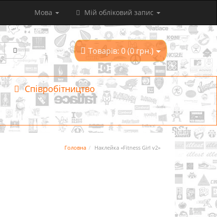
Мова
Мій обліковий запис
Товарів: 0 (0 грн.)
Співробітництво
Головна
Наклейка «Fitness Girl v2»