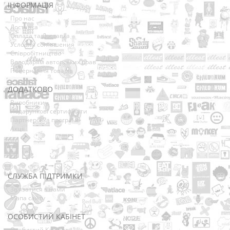
ІНФОРМАЦІЯ
Про нас
Доставка
Оплата та Доставка
Условия соглашения
Співробітництво
Володарям авторських прав
Повернення товарів
ДОДАТКОВО
Виробники
Подарункові сертифікати
Партнерська програма
Акції
СЛУЖБА ПІДТРИМКИ
Зв’язатися з нами
Мапа сайту
ОСОБИСТИЙ КАБІНЕТ
Особистий Кабінет