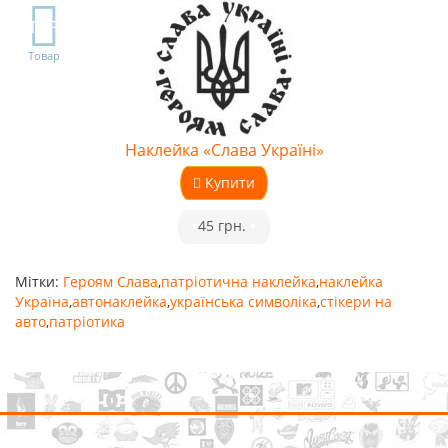
TOP
Товар
Наклейка «Слава Україні»
Купити
•
45 грн.
•
Мітки:
Героям Слава
,
патріотична наклейка
,
наклейка
Україна
,
автонаклейка
,
українська символіка
,
стікери на
авто
,
патріотика