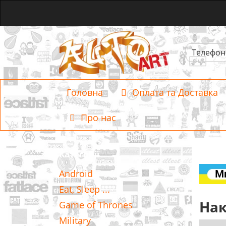
Телефон
Головна
Оплата та Доставка
Про нас
Категорії
Android
Eat, Sleep ...
Нак
Game of Thrones
Military