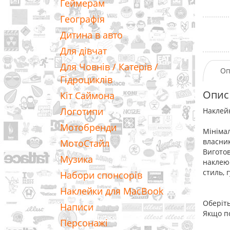
Геймерам
Географія
Дитина в авто
Для дівчат
Для Човнів / Катерів /
Оп
Гідроциклів
Опис
Кіт Саймона
Логотипи
Наклейк
Мотобренди
Мінімал
власник
МотоСтайл
Виготов
Музика
наклеює
стиль, 
Набори спонсорів
Наклейки для MacBook
Оберіть
Написи
Якщо по
Персонажі