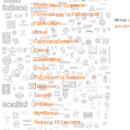
Пологовий будинок
Полювання та Риболовля
Мітки:
Прикольні
дур
,
авт
Різне
Світловідбиваючі
Свята
Соцмережі
Спорт
Таблички та вивіски
Тварини
Тюнінг
Україна
Футболки
Черепа та скелети