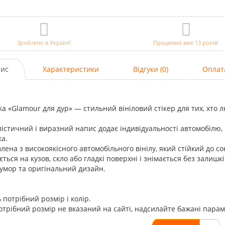
Зроблено в Україні!
Працюємо вже 13 років!
ис
Характеристики
Відгуки (0)
Оплат
а «Glamour для дур» — стильний вініловий стікер для тих, хто л
істичний і виразний напис додає індивідуальності автомобілю,
а.
лена з високоякісного автомобільного вінілу, який стійкий до 
ться на кузов, скло або гладкі поверхні і знімається без залишкі
гумор та оригінальний дизайн.
 потрібний розмір і колір.
трібний розмір не вказаний на сайті, надсилайте бажані пара