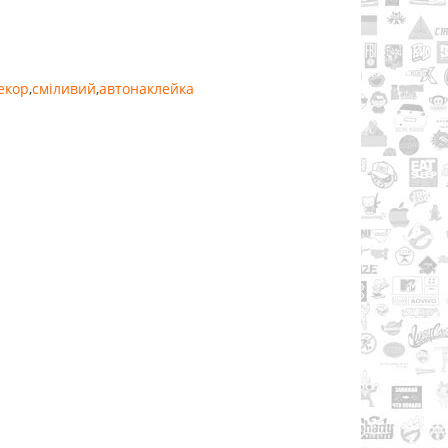
екор
,
сміливий
,
автонаклейка