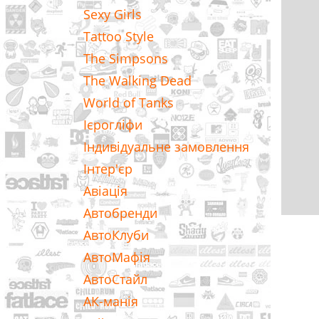
Sexy Girls
Tattoo Style
The Simpsons
The Walking Dead
World of Tanks
Ієрогліфи
Індивідуальне замовлення
Інтер'єр
Авіація
Автобренди
АвтоКлуби
АвтоМафія
АвтоСтайл
АК-манія