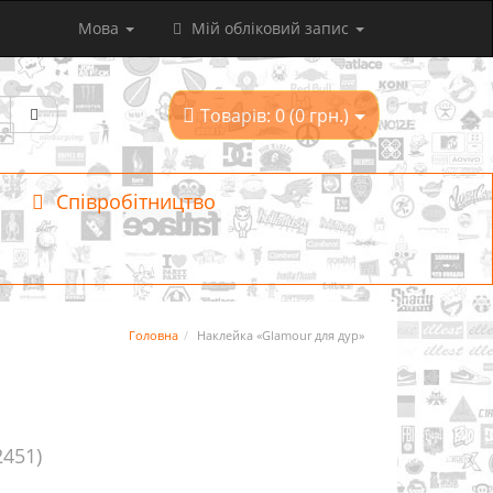
Мова
Мій обліковий запис
Товарів: 0 (0 грн.)
Співробітництво
Головна
Наклейка «Glamour для дур»
2451)