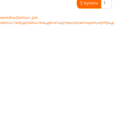
Купити
наклейка
,
Glamour для
о
,
вініл
,
стікер
,
дизайн
,
стиль
,
дівчата
,
кузов
,
скло
,
мотоцикл
,
ноутбук
,
д