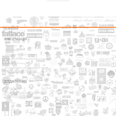
ІНФОРМАЦІЯ
Про нас
Доставка
Оплата та Доставка
Условия соглашения
Співробітництво
Володарям авторських прав
Повернення товарів
ДОДАТКОВО
Виробники
Подарункові сертифікати
Партнерська програма
Акції