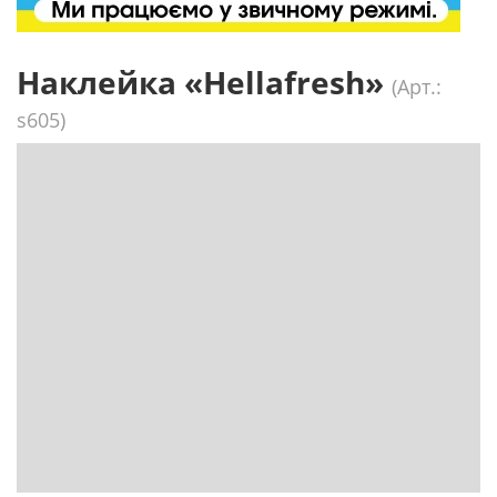
Наклейка «Hellafresh»
(Арт.:
s605)