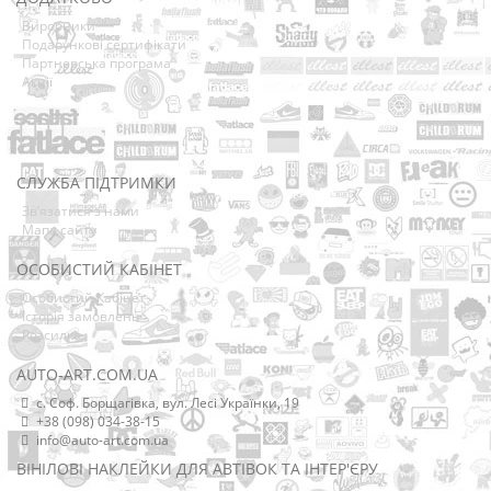
Виробники
Подарункові сертифікати
Партнерська програма
Акції
СЛУЖБА ПІДТРИМКИ
Зв’язатися з нами
Мапа сайту
ОСОБИСТИЙ КАБІНЕТ
Особистий Кабінет
Історія замовлень
Розсилка
AUTO-ART.COM.UA
с. Соф. Борщагівка, вул. Лесі Українки, 19
+38 (098) 034-38-15
info@auto-art.com.ua
ВІНІЛОВІ НАКЛЕЙКИ ДЛЯ АВТІВОК ТА ІНТЕР'ЄРУ