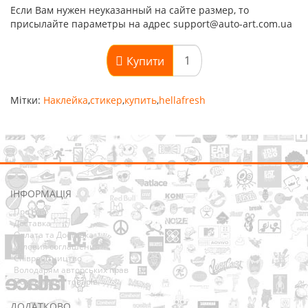
Если Вам нужен неуказанный на сайте размер, то
присылайте параметры на адрес support@auto-art.com.ua
Купити
Мітки:
Наклейка
,
стикер
,
купить
,
hellafresh
ІНФОРМАЦІЯ
Про нас
Доставка
Оплата та Доставка
Условия соглашения
Співробітництво
Володарям авторських прав
Повернення товарів
ДОДАТКОВО