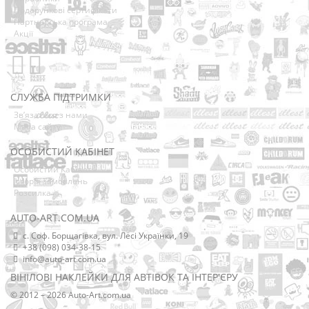
Подарункові сертифікати
Партнерська програма
Акції
СЛУЖБА ПІДТРИМКИ
Зв’язатися з нами
Мапа сайту
ОСОБИСТИЙ КАБІНЕТ
Особистий Кабінет
Історія замовлень
Розсилка
AUTO-ART.COM.UA
с. Соф. Борщагівка, вул. Лесі Українки, 19
+38 (098) 034-38-15
info@auto-art.com.ua
ВІНІЛОВІ НАКЛЕЙКИ ДЛЯ АВТІВОК ТА ІНТЕР'ЄРУ
© 2012 – 2026 Auto-Art.com.ua