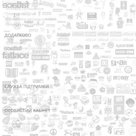
Оплата та Доставка
Условия соглашения
Співробітництво
Володарям авторських прав
Повернення товарів
ДОДАТКОВО
Виробники
Подарункові сертифікати
Партнерська програма
Акції
СЛУЖБА ПІДТРИМКИ
Зв’язатися з нами
Мапа сайту
ОСОБИСТИЙ КАБІНЕТ
Особистий Кабінет
Історія замовлень
Розсилка