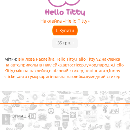
Наклейка «Hello Titty»
Купити
•
35 грн.
•
Мітки:
вінілова наклейка
,
Hello Titty
,
Hello Titty v2
,
наклейка
на авто
,
прикольна наклейка
,
автостікер
,
гумор
,
пародія
,
Hello
Kitty
,
смішна наклейка
,
вініловий стикер
,
тюнінг авто
,
funny
sticker
,
авто гумор
,
оригінальна наклейка
,
кумедний стикер
ІНФОРМАЦІЯ
Про нас
Доставка