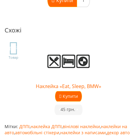
Купити
Схожі
TOP
Товар
Наклейка «Eat, Sleep, BMW»
Купити
•
45 грн.
•
Мітки:
ДППІ
,
наклейка ДППІ
,
вінілові наклейки
,
наклейки на
авто
,
автомобільні стікери
,
наклейки з написами
,
декор авто