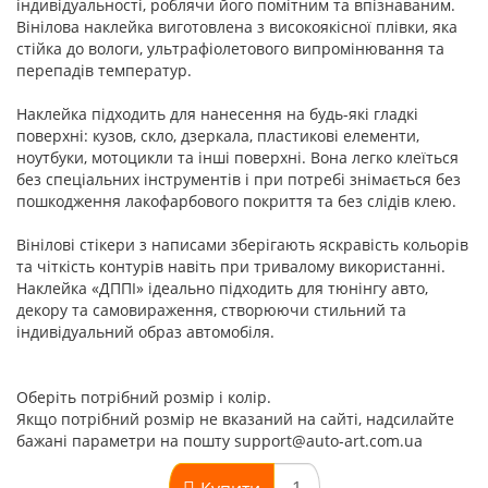
індивідуальності, роблячи його помітним та впізнаваним.
Вінілова наклейка виготовлена з високоякісної плівки, яка
стійка до вологи, ультрафіолетового випромінювання та
перепадів температур.
Наклейка підходить для нанесення на будь-які гладкі
поверхні: кузов, скло, дзеркала, пластикові елементи,
ноутбуки, мотоцикли та інші поверхні. Вона легко клеїться
без спеціальних інструментів і при потребі знімається без
пошкодження лакофарбового покриття та без слідів клею.
Вінілові стікери з написами зберігають яскравість кольорів
та чіткість контурів навіть при тривалому використанні.
Наклейка «ДППІ» ідеально підходить для тюнінгу авто,
декору та самовираження, створюючи стильний та
індивідуальний образ автомобіля.
Оберіть потрібний розмір і колір.
Якщо потрібний розмір не вказаний на сайті, надсилайте
бажані параметри на пошту support@auto-art.com.ua