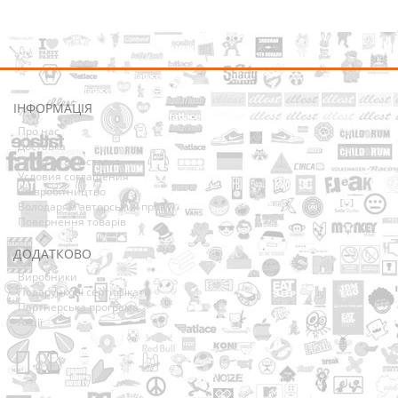
ІНФОРМАЦІЯ
Про нас
Доставка
Оплата та Доставка
Условия соглашения
Співробітництво
Володарям авторських прав
Повернення товарів
ДОДАТКОВО
Виробники
Подарункові сертифікати
Партнерська програма
Акції