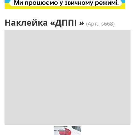
Наклейка «ДППІ »
(Арт.: s668)